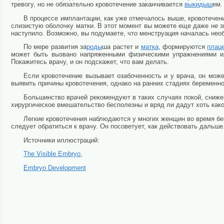
тревогу, но не обязательно кровотечение заканчивается
выкидыш
ем.
В процессе имплантации, как уже отмечалось выше, кровотечени
слизистую оболочку матки. В этот момент вы можете еще даже не з
наступило. Возможно, вы подумаете, что менструация началась нео
По мере развития за
роды
ша растет и
матка
, формируются
плац
может быть вызвано напряженными физическими упражнениями ил
Покажитесь врачу, и он подскажет, что вам делать.
Если кровотечение вызывает озабоченность и у врача, он мож
выявить причины кровотечения, однако на ранних стадиях беременно
Большинство врачей рекомендуют в таких случаях покой, снижен
хирургическое вмешательство бесполезны и вряд ли дадут хоть како
Легкие кровотечения наблюдаются у многих женщин во время бере
следует обратиться к врачу. Он посоветует, как действовать дальше
Источники иллюстраций:
The Visible Embryo
,
Embryo Development