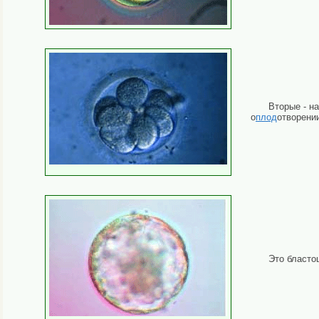
Вторые - н
о
плод
отворени
Это бласто