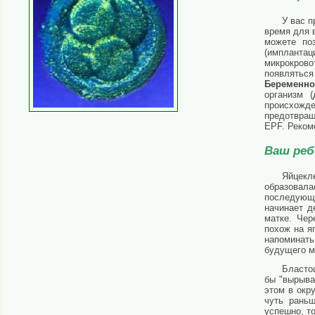
У вас п
время для 
можете по
(имплантац
микрокрово
появляться
Беременно
организм 
происхожде
предотвра
EPF. Реком
Ваш реб
Яйцекл
образовал
последующи
начинает д
матке. Чер
похож на я
напоминат
будущего 
Бластоц
бы "вырыва
этом в окр
чуть рань
успешно, то