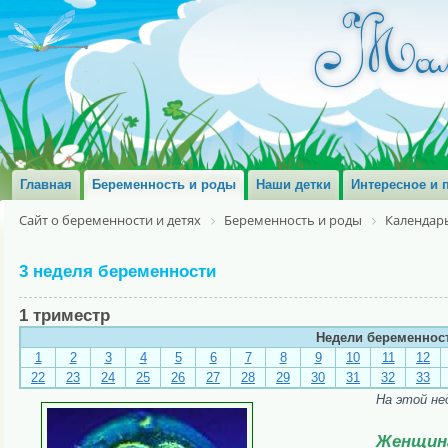
Главная
Беременность и роды
Наши детки
Интересное и 
Сайт о беременности и детях
Беременность и роды
Календар
3 неделя беременности
1 триместр
Недели беременнос
1
2
3
4
5
6
7
8
9
10
11
12
22
23
24
25
26
27
28
29
30
31
32
33
На этой не
Женщин