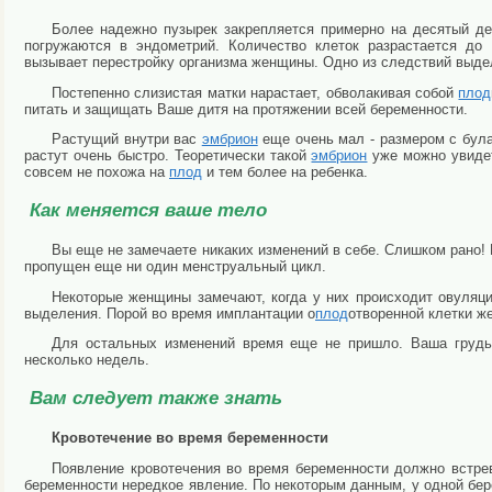
Более надежно пузырек закрепляется примерно на десятый ден
погружаются в эндометрий. Количество клеток разрастается до 
вызывает перестройку организма женщины. Одно из следствий выд
Постепенно слизистая матки нарастает, обволакивая собой
плод
питать и защищать Ваше дитя на протяжении всей беременности.
Растущий внутри вас
эмбрион
еще очень мал - размером с була
растут очень быстро. Теоретически такой
эмбрион
уже можно увидет
совсем не похожа на
плод
и тем более на ребенка.
Как меняется ваше тело
Вы еще не замечаете никаких изменений в себе. Слишком рано!
пропущен еще ни один менструальный цикл.
Некоторые женщины замечают, когда у них происходит овуляц
выделения. Порой во время имплантации о
плод
отворенной клетки 
Для остальных изменений время еще не пришло. Ваша грудь
несколько недель.
Вам следует также знать
Кровотечение во время беременности
Появление кровотечения во время беременности должно встре
беременности нередкое явление. По некоторым данным, у одной бер