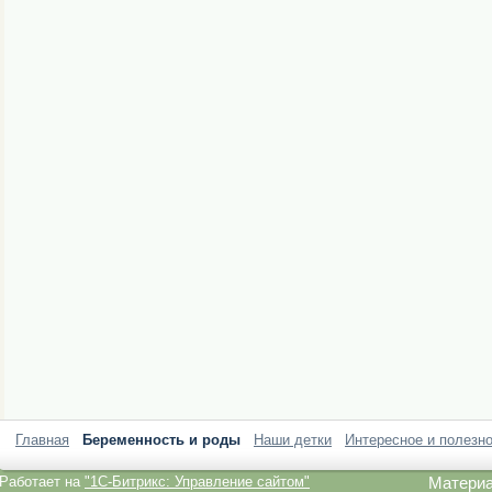
Главная
Беременность и роды
Наши детки
Интересное и полезн
Работает на
"1C-Битрикс: Управление сайтом"
Материа