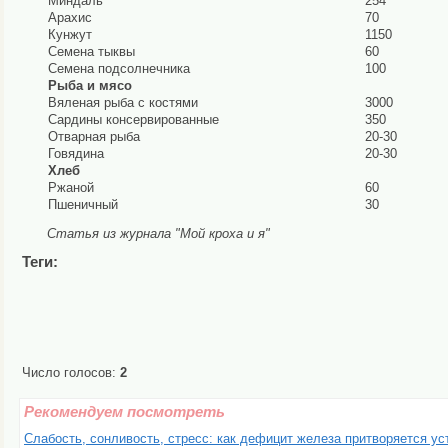
Миндаль
254
Арахис
70
Кунжут
1150
Семена тыквы
60
Семена подсолнечника
100
Рыба и мясо
Вяленая рыба с костями
3000
Сардины консервированные
350
Отварная рыба
20-30
Говядина
20-30
Хлеб
Ржаной
60
Пшеничный
30
Статья из журнала "Мой кроха и я"
Теги:
Число голосов:
2
Рекомендуем посмотреть
Слабость, сонливость, стресс: как дефицит железа притворяется у