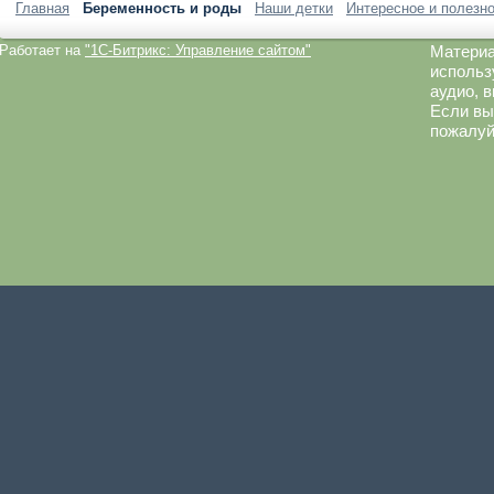
Главная
Беременность и роды
Наши детки
Интересное и полезн
Работает на
"1C-Битрикс: Управление сайтом"
Материа
использ
аудио, 
Если вы
пожалуй