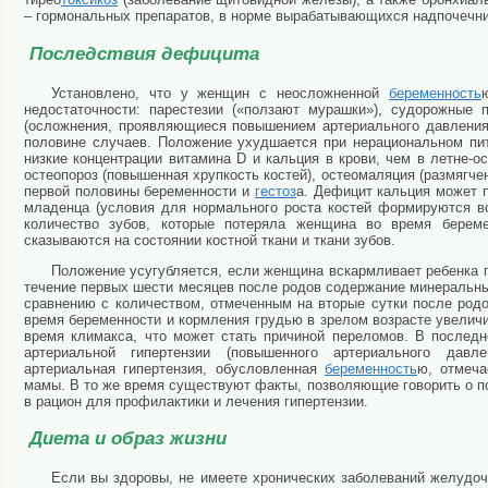
– гормональных препаратов, в норме вырабатывающихся надпочечн
Последствия дефицита
Установлено, что у женщин с неосложненной
беременность
недостаточности: парестезии («ползают мурашки»), судорожные
(осложнения, проявляющиеся повышением артериального давления,
половине случаев. Положение ухудшается при нерациональном пит
низкие концентрации витамина D и кальция в крови, чем в летне-о
остеопороз (повышенная хрупкость костей), остеомаляция (размягче
первой половины беременности и
гестоз
а. Дефицит кальция может п
младенца (условия для нормального роста костей формируются во
количество зубов, которые потеряла женщина во время берем
сказываются на состоянии костной ткани и ткани зубов.
Положение усугубляется, если женщина вскармливает ребенка г
течение первых шести месяцев после родов содержание минеральн
сравнению с количеством, отмеченным на вторые сутки после родо
время беременности и кормления грудью в зрелом возрасте увеличи
время климакса, что может стать причиной переломов. В послед
артериальной гипертензии (повышенного артериального дав
артериальная гипертензия, обусловленная
беременность
ю, отмеч
мамы. В то же время существуют факты, позволяющие говорить о 
в рацион для профилактики и лечения гипертензии.
Диета и образ жизни
Если вы здоровы, не имеете хронических заболеваний желудоч