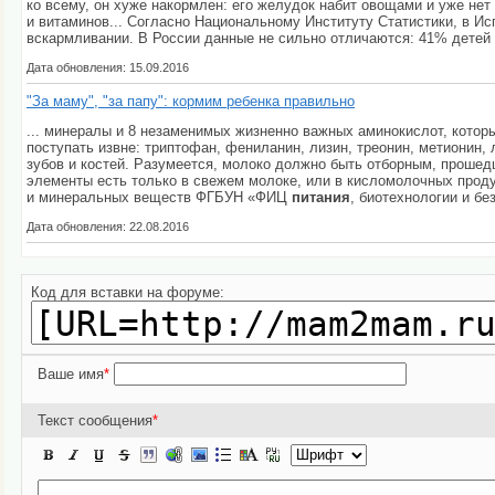
ко всему, он хуже накормлен: его желудок набит овощами и уже нет
и витаминов... Согласно Национальному Институту Статистики, в Ис
вскармливании. В России данные не сильно отличаются: 41% детей в
Дата обновления: 15.09.2016
"За маму", "за папу": кормим ребенка правильно
... минералы и 8 незаменимых жизненно важных аминокислот, котор
поступать извне: триптофан, фениланин, лизин, треонин, метионин, 
зубов и костей. Разумеется, молоко должно быть отборным, прош
элементы есть только в свежем молоке, или в кисломолочных про
и минеральных веществ ФГБУН «ФИЦ
питания
, биотехнологии и бе
Дата обновления: 22.08.2016
Код для вставки на форуме:
Ваше имя
*
Текст сообщения
*