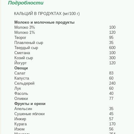
Подробности
КАЛЬЦИЙ В ПРОДУКТАХ (мг/100 г)
Молоко и молочные продукты
Молоко 3%
100
Молоко 1%
120
Творог
95
Плавленый сыр
35
Твердый сыр
600
Сметана
100
Козий сыр
300
Йогурт
120
Овощи
Салат
83
Капуста
60
Сельдерей
240
Лук
60
Фасоль
40
Оливки
77
Фрукты и орехи
Апельсин
35
Сушеные яблоки
45
Инжир
57
Курага
170
Изюм
56