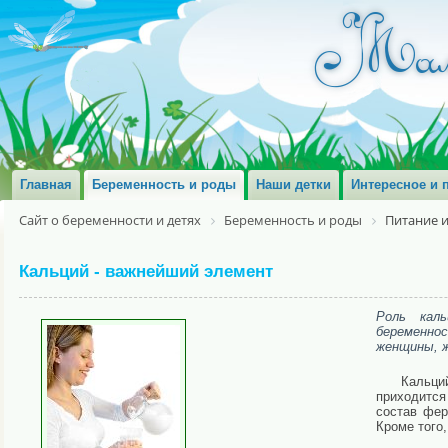
Главная
Беременность и роды
Наши детки
Интересное и 
Сайт о беременности и детях
Беременность и роды
Питание 
Кальций - важнейший элемент
Роль каль
беременно
женщины, ж
Кальци
приходится
состав фер
Кроме того