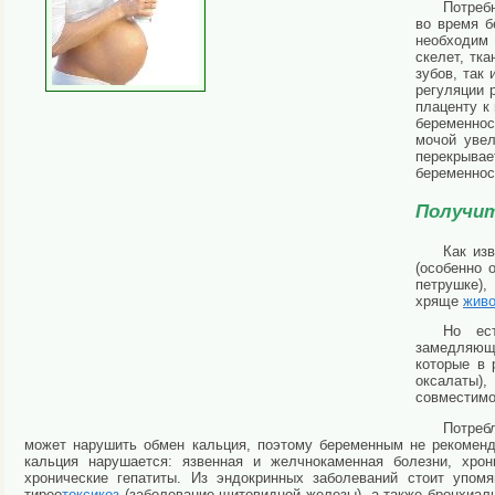
Потребн
во время б
необходим 
скелет, тка
зубов, так
регуляции 
плаценту к
беременнос
мочой увел
перекрывае
беременнос
Получи
Как из
(особенно 
петрушке),
хряще
живо
Но ест
замедляющи
которые в 
оксалаты),
совместимо
Потребл
может нарушить обмен кальция, поэтому беременным не рекоменд
кальция нарушается: язвенная и желчнокаменная болезни, хрон
хронические гепатиты. Из эндокринных заболеваний стоит упомя
тирео
токсикоз
(заболевание щитовидной железы), а также бронхиал