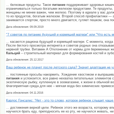
... белковые продукты. Такое
питание
поддерживает здоровье кишечн
ограничиваться только богатыми железом продуктами. Те продукты,
женщины не менее важен, чем железо. Поэтому в идеале у вас дол
то из продуктов, богатым железом. Второй способ профилактики —
занимается спортом, просто много двигается, гуляет пешком, она по
Дата обновления: 09.09.2019
"7 советов по питанию будущей и кормящей матери" или "Что есть м
... касаются рациона будущей и кормящей матери. С момента, когда
После беглого просмотра интернета и советов родных она отказывае
нервной трубки. Витамин А Отклонение от нормы для беременных же
Кальций
– строительный материал для формирования костей и зубо
Дата обновления: 25.12.2017
Ваш ребенок не плачет после детского сада? Значит адаптация не 
... постоянные просьбы накормить. Хождение хвостиком и выпрашива
питания
и успокоится, все равно нехватка питательных элементов ска
экзотическую рыбку, купленную в зоомагазине, к жизни в обычной 
благоприятная среда для нее – мягкая вода без химических примесе
Дата обновления: 04.11.2016
Карлос Гонсалес: “Нет - это то слово, которое ребенок слышит чаще
... достижения верной цели. Ребенок этого же возраста, которому 
научился брать еду, преподносить ее ко рту, не научился жевать, н