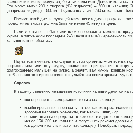
введением в меню продуктов, богатых кальцием. Довести количест-
Это могут быть: 200 г творога (4% жирности) – 300 мг кальция; 
(например, чеддер) – 500 мг. В сумме получим 1280 мг кальция. Вклю
Помимо такой диеты, будущей маме необходимы прогулки – обяза
продолжительность должна быть не менее 45 минут в день.
Если же вы не любите или плохо переносите молочные продук
курите, а также если последние 2–3 месяца вашей беременности пр
кальция вам не обойтись.
Научитесь внимательно слушать свой организм – он всегда под
погрызть мел или штукатурку, появляется пристрастие к сыру
долгожданных малышей на руках, а значит, вам нужны крепкие ко
чтобы вы могли широко и радостно улыбаться своим крохам. Будьте 
Справка
К вашему сведению непищевые источники кальция делятся на тр
монопрепараты, содержащие только соль кальция;
комбинированные препараты, в состав которых включен
здоровья человека элементы, как магний, цинк, бор;
поливитаминные средства, в которые входят соли кальци
менее 150–200 мг кальция и могут быть рекомендованы 
как дополнительный источник кальция). Подобрать подхо