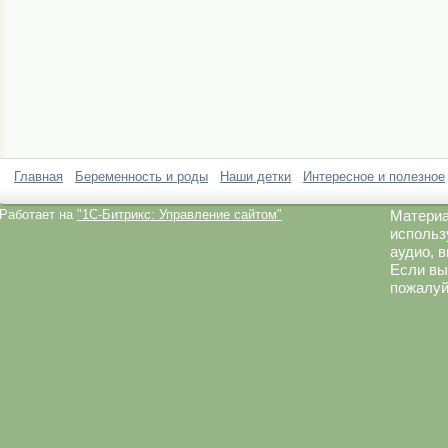
Главная
Беременность и роды
Наши детки
Интересное и полезное
Работает на
"1C-Битрикс: Управление сайтом"
Материа
использ
аудио, 
Если вы
пожалуй