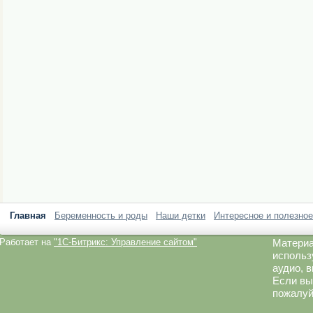
Главная
Беременность и роды
Наши детки
Интересное и полезное
Работает на
"1C-Битрикс: Управление сайтом"
Материа
использ
аудио, 
Если вы
пожалуй