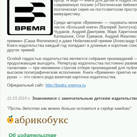
прозу. А ещё — книги для детей и подростк
современную поэзию («Поэтическая библио
поэтическая серия на постсоветском простр
мемуаристику.
Среди авторов «Времени» — лауреаты множ
числе «Большой книги» (Валерий Залотуха)
Чудаков, Андрей Дмитриев, Марк Харитонов
Катишонок, Олег Ермаков, Андрей Жвалевск
премии» (Саша Филипенко) и даже Нобелевской премии (Александр 
Книги издательства каждый год попадают в длинные и короткие спи
других премий.
Особой гордостью издательства являются собрания произведений —
продолжающие выходить. Репертуар издательства постоянно разви
талантами — при неизменно строгом отборе произведений для публи
высоком полиграфическом исполнении. Книги «Времени» приятно не т
руках — это своего рода визитная карточка издательства.
Официальный сайт:
http://books.vremya.ru
12.03.2019 г.
Знакомимся с замечательным детским издательств
"Пусть детство как можно дольше остается в сердце каждого".
Об издательстве