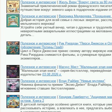
Полезное и интересное
|
Жюль Верн "Вокруг света за 80 дне
Знаменитый приключенческий роман французского писате
путешествии вокруг земного шара в подарочном издании о
Полезное и интересное
|
Вероника Медведева "Похищение 
Добрая история для всей семьи о лесных зверятах, расс
мельничного жернова!
Устройте себе уютный вечер, читая о дружных и трудолюб
невероятными акварельными иллюстрациями на мелованной
деталь...
Полезное и интересное
|
Рик Риордан "Перси Джексон и Ол
(оформление Полины Граф)
Цикл о Перси Джексоне принес своему автору мировую изв
Рика Риордана снимаются фильмы, а суммарные продажи е
экземпляров...
Полезное и интересное
|
Магнус Мист "Маленькая злая книг
"Маленькая злая книга" – серия-бестселлер, переведённая
издательстве
03.08.2026 г.
Полезное и интересное
|
Влад Райбер "Немые муляжи"
Новинка финалиста премии "Эксмо.Дебют" Влада Райбера,
мгновенно ставших бестселлерами...
Полезное и интересное
|
Хендрик Ламбертус "Академия маг
остров. Книга 2
В детской литературе особенно ценятся книги, которые ум
рассказывать историю, а вовлекать в нее, предлагать выбо
в настоящее приключение...