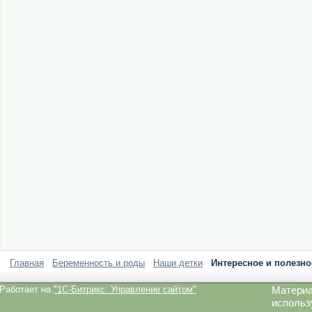
Главная
Беременность и роды
Наши детки
Интересное и полезно
Работает на
"1C-Битрикс: Управление сайтом"
Материа
использ