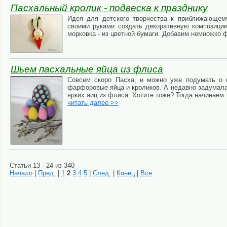
Пасхальный кролик - подвеска к празднику
Идея для детского творчества к приближающем
своими руками создать декоративную композицию
морковка - из цветной бумаги. Добавим немножко 
Шьем пасхальные яйца из флиса
Совсем скоро Пасха, и можно уже подумать о 
фарфоровые яйца и кроликов. А недавно задумала
ярких яиц из флиса. Хотите тоже? Тогда начинаем. 
читать далее >>
Статьи 13 - 24 из 340
Начало
|
Пред.
|
1
2
3
4
5
|
След.
|
Конец
|
Все