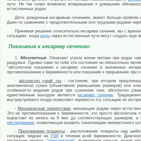
пути. Не так скоро возможно возвращение к домашним обязаннос
естественных родах.
Дети, рожденные кесаревым сечением, имеют больше проблем с
Даже по сравнению с продолжительными или трудными родами через
Принимая решение относительно кесарева сечения, вы с врачо
ситуациях, когда
роды
через естественные пути могут создать еще б
Показания к кесареву сечению:
1.
Абсолютные
. Означают угрозу жизни матери при родах че
раздумья. Однако сами по себе эти состояния не обязательно явля
"абсолютное показание к кесареву сечению в жизненных интерес
противопоказание к беременности или показание к прерыванию при 
-
абсолютно узкий таз
- состояние, при котором предлежащ
анатомически сужен (объективное уменьшение размеров) или кли
особенности ведения родов при суженном тазе, абсолютно узким
единственным выходом является
кесарево сечение
. Традиционн
внутриутробного плода позволяют перевести эту ситуацию из экстре
-
Механические препятствия
, мешающие родам через естествен
Это не противопоказание к беременности, это просто абсолютное п
вырастает из ничего за 9 мес до соответствующих размеров, а 
обследования
, позволяющая выявить локализацию миоматозного узла
-
Предлежание плаценты
- расположение плаценты над шейко
ситуация, видная на
УЗИ
в течение всей беременности. Диагноз
последние недели, "
предлежание
", выявленное раньше, может про