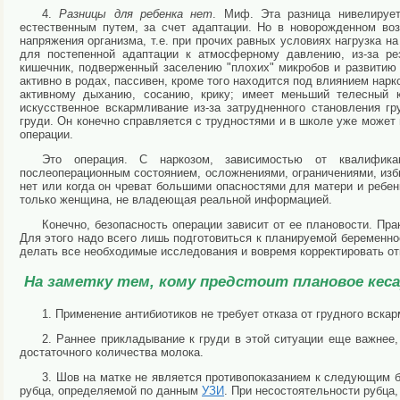
4.
Разницы для ребенка нет
. Миф. Эта разница нивелирует
естественным путем, за счет адаптации. Но в новорожденном во
напряжения организма, т.е. при прочих равных условиях нагрузка н
для постепенной адаптации к атмосферному давлению, из-за ре
кишечник, подверженный заселению "плохих" микробов и развитию д
активно в родах, пассивен, кроме того находится под влиянием нарко
активному дыханию, сосанию, крику; имеет меньший телесный 
искусственное вскармливание из-за затрудненного становления гр
груди. Он конечно справляется с трудностями и в школе уже может 
операции.
Это операция. С наркозом, зависимостью от квалификац
послеоперационным состоянием, осложнениями, ограничениями, избы
нет или когда он чреват большими опасностями для матери и ребен
только женщина, не владеющая реальной информацией.
Конечно, безопасность операции зависит от ее плановости. Пра
Для этого надо всего лишь подготовиться к планируемой беременно
делать все необходимые исследования и вовремя корректировать от
На заметку тем, кому предстоит плановое кеса
1. Применение антибиотиков не требует отказа от грудного вска
2. Раннее прикладывание к груди в этой ситуации еще важнее
достаточного количества молока.
3. Шов на матке не является противопоказанием к следующим 
рубца, определяемой по данным
УЗИ
. При несостоятельности рубца