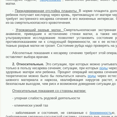
матки.
-
Преждевременная отслойка плаценты.
В норме плацента долж
ребенок получает кислород через кровь, притекающую от матери че
требует экстренного кесарева сечения в его жизненных интересах
из-за смертельноопасного кровотечения.
-
Угрожающий разрыв матки.
Смертельноопасная экстренна
анамнезе, приведшие к истончению стенки матки, а также не
ультразвуковое исследование позволяет установить состояние
противопоказанием ни к следующей беременности, ни к ее есте
тканью разрыв матки не грозит. Состояние рубца надо проверять на у
Абсолютные показания к кесареву сечению требуют этой опера
оставляют выбора врачам.
2. Относительные.
Это ситуации, при которых можно учитывать
только в пользу кесарева сечения; ситуации, при которых
роды
через
здоровью матери или ребенка. Процент операций кесарева сечени
теоретически можно было бы попытаться начать
роды
через естес
шовного материала и наркоза, квалификация хирургов растет,
безопасным выходом, чем риск и возможное доведение ситуации до 
Относительные показания со стороны матери:
- упорная слабость родовой деятельности
- клинически узкий таз
- заболевания и состояния, не связанные с
беременность
ю,
(заболевания сердечно-сосудистой системы, глазного дна, почек и др