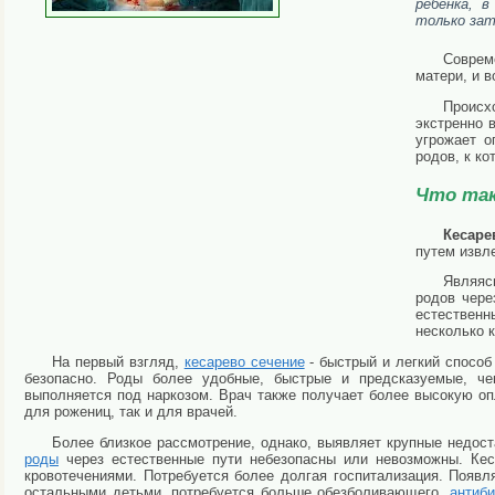
ребенка, в
только зат
Соврем
матери, и в
Происхо
экстренно 
угрожает о
родов, к ко
Что та
Кесаре
путем извл
Являяс
родов чере
естественн
несколько 
На первый взгляд,
кесарево сечение
- быстрый и легкий способ
безопасно. Роды более удобные, быстрые и предсказуемые, че
выполняется под наркозом. Врач также получает более высокую о
для рожениц, так и для врачей.
Более близкое рассмотрение, однако, выявляет крупные недоста
роды
через естественные пути небезопасны или невозможны. Кес
кровотечениями. Потребуется более долгая госпитализация. Появ
остальными детьми, потребуется больше обезболивающего,
антиби