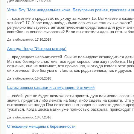
Дата обновления: 17.05.2020
Уитни Боу "Моя неидеальная кожа. Безупречно ровная, красивая и у
... косметике и средствах по уходу за кожей? 15. Вы живете в ожив
хот-йоге? 17. У вас когда-нибудь были серьезные солнечные ожоги
регулярно пользуетесь антисептическими средствами для рук и ан
коктейли на основе сыворотки? Если вы ответили «да» на пять и боле
Дата обновления: 17.10.2019
Аманда Проуз "История матери"
... предвещает неприятностей. Они не планируют обзаводиться дет
Мэттью безмерно счастлив, все идет хорошо, они ждут ребенка. Но
сознание, она не понимает, что произошло, и откуда взялся этот реб
ей хотелось. Все без ума от Лилли, как родственники, так и друзья. 
Дата обновления: 16.06.2018
Естественные схватки и стимуляция: 6 отличий
... собой, уже не будет возможности принять душ или использовать
значит, придется либо лежать на боку, либо сидеть на кровати. Эт
выталкивание плода При естественных родах вы имеете дело с «ре
тужиться. Когда шейка матки уже полностью раскрыта, происходит т
Дата обновления: 18.07.2016
Отношение женщины к беременности