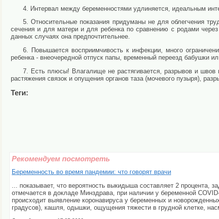
4. Интервал между беременностями удлиняется, идеальным инте
5. Относительные показания придуманы не для облегчения тру
сечения и для матери и для ребенка по сравнению с родами через 
данных случаях она предпочтительнее.
6. Повышается восприимчивость к инфекции, много ограничени
ребенка - внеочередной отпуск папы, временный переезд бабушки ил
7. Есть плюсы! Влагалище не растягивается, разрывов и швов 
растяжения связок и опущения органов таза (мочевого пузыря), разр
Теги:
Рекомендуем посмотреть
Беременность во время пандемии: что говорят врачи
... показывает, что вероятность выкидыша составляет 2 процента, 
отмечается в докладе Минздрава, при наличии у беременной COVID-
происходит выявление коронавируса у беременных и новорожденных
градусов), кашля, одышки, ощущения тяжести в грудной клетке, насм