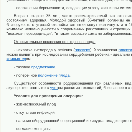
- осложнения беременности, создающие угрозу жизни при естес
Возраст старше 35 лет, часто рассматриваемый как относит
состоянием здоровья. Молодой здоровый 35-летний организм не
близорукость с угрозой отслойки сетчатки могут возникнуть и в
комплекс неполноценности у современных работающих и строящих
"пожилая первородящая", "в таком возрасте сама не забеременеешь, 
Относительные показания со стороны плода:
- нехватка кислорода у ребенка (
гипоксия
). Хроническая
гипокс
можно выявить при исследовании сердцебиения ребенка - идеально 
компьютер
ом.
- тазовое
предлежание
.
- поперечное
положение плода
.
Существуют особенности родоразрешения при различных вид
акушерстве, опять же с
учет
ом развития технологий, безопаснее в 
Условия для проведения операции:
- жизнеспособный плод
- отсутствие инфекций
- наличие оборудованной операционной и хирурга, владеющего т
- согласие женщины