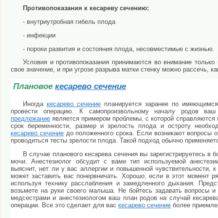
Противопоказания к кесареву сечению:
- внутриутробная гибель плода
- инфекции
- пороки развития и состояния плода, несовместимые с жизнью.
Условия и противопоказания принимаются во внимание только 
свое значение, и при угрозе разрыва матки стенку можно рассечь, 
Плановое
кесарево сечение
Иногда
кесарево сечение
планируется заранее по имеющимся 
провести операцию. К самопроизвольному началу родов ваш
предлежание
является примером проблемы, с которой справляются 
срок беременности, размер и зрелость плода и остроту необхо
кесарево сечение
до положенного срока. Если возникают вопросы от
проводиться тесты зрелости плода. Такой подход обычно применяет
В случае планового кесарева сечения вы зарегистрируетесь в 
мочи. Анестезиолог обсудит с вами тип используемой анестези
выяснит, нет ли у вас аллергии и повышенной чувствительности, 
может заставить вас понервничать. Хорошо, если в этот момент ря
используя технику расслабления и замедленного дыхания. Предст
возьмете на руки своего малыша. Не бойтесь задавать вопросы и
медсестрами и анестезиологом ваш план родов на случай кесарев
операции. Все это сделает для вас
кесарево сечение
более приемле