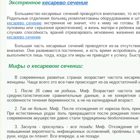
Экстренное
кесарево сечение
Большинство кесаревых сечений проводятся внепланово, то ест
Родильные отделения больниц укомплектованы оборудованием и штат
кесарево сечение
экстренное не значит, что к нему не готовы. В
пуповины или серьезное кровотечение), и жизнь матери и ребенка з
случаях способность врачей отреагировать мгновенно жизненно в
кесарево сечение
.
Большая часть кесаревых сечений проводятся из-за отсутстви
внезапно. Они развиваются постепенно, и есть время испробовать 
выполняется лишь тогда, когда эти меры не приводят к успеху. Быс
Мифы о кесаревом сечении:
В современных развитых странах возрастает частота кесаре
женщины. Чаще всего это все-таки происходит из-за недостаточной
1.
После 35 сама не родишь.
Миф. Возрастает частота заб
среднестатистические сравнительные данные, а не конкретное
особенности течения беременности, а не на календарный возраст.
2.
Так не больно
. Миф. После отхождения от наркоза боль при
При естественных родах боль прекращается после рождения плеч
современном акушерстве давно стали традиционны безболезненные
3.
Заснула - проснулась - все позади
. Миф. Отхождение от
повышенная вероятность инфекционных осложнений, проблемы с при
руки, когда он плачет. Все впереди, а не позади.