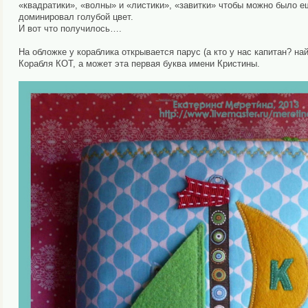
«квадратики», «волны» и «листики», «завитки» чтобы можно было е
доминировал голубой цвет.
И вот что получилось….
На обложке у кораблика открывается парус (а кто у нас капитан? на
Корабля КОТ, а может эта первая буква имени Кристины.