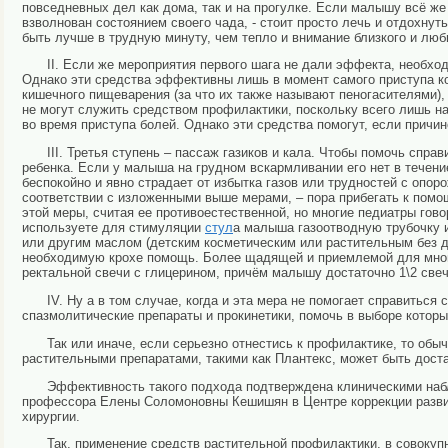
повседневных дел как дома, так и на прогулке. Если малышу всё же
взволнован состоянием своего чада, - стоит просто лечь и отдохнут
быть лучше в трудную минуту, чем тепло и внимание близкого и люб
II. Если же мероприятия первого шага не дали эффекта, необх
Однако эти средства эффективны лишь в момент самого приступа ко
кишечного пищеварения (за что их также называют пеногасителями),
не могут служить средством профилактики, поскольку всего лишь н
во время приступа болей. Однако эти средства помогут, если причи
III. Третья ступень – пассаж газиков и кала. Чтобы помочь спр
ребенка. Если у малыша на грудном вскармливании его нет в течени
беспокойно и явно страдает от избытка газов или трудностей с оп
соответствии с изложенными выше мерами, – пора прибегать к помо
этой меры, считая ее противоестественной, но многие педиатры гово
используете для стимуляции
стул
а малыша газоотводную трубочку 
или другим маслом (детским косметическим или растительным без до
необходимую крохе помощь. Более щадящей и приемлемой для мног
ректальной свечи с глицерином, причём малышу достаточно 1\2 свеч
IV. Ну а в том случае, когда и эта мера не помогает справиться
спазмолитические препараты и прокинетики, помочь в выборе котор
Так или иначе, если серьезно отнестись к профилактике, то об
растительными препаратами, такими как Плантекс, может быть дост
Эффективность такого подхода подтверждена клиническими наб
профессора Елены Соломоновны Кешишян в Центре коррекции развит
хирургии.
Так, применение средств растительной профилактики, в совоку