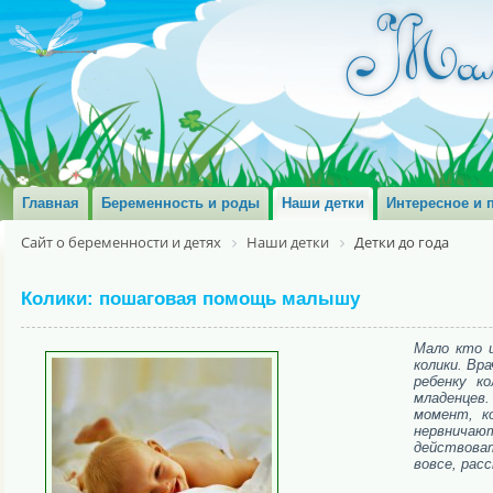
Главная
Беременность и роды
Наши детки
Интересное и 
Сайт о беременности и детях
Наши детки
Детки до года
Колики: пошаговая помощь малышу
Мало кто 
колики. Вр
ребенку к
младенцев
момент, к
нервничаю
действова
вовсе, рас