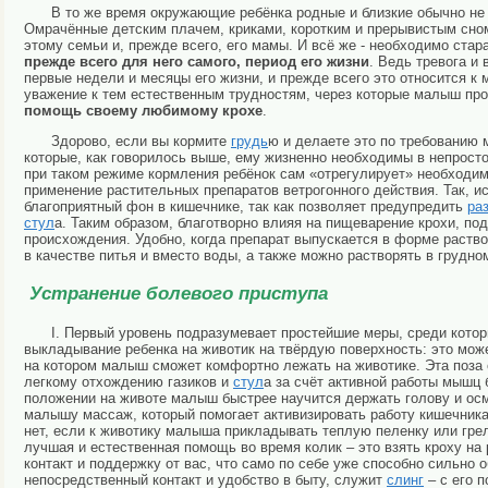
В то же время окружающие ребёнка родные и близкие обычно не 
Омрачённые детским плачем, криками, коротким и прерывистым сно
этому семьи и, прежде всего, его мамы. И всё же - необходимо ста
прежде всего для него самого, период его жизни
. Ведь тревога и
первые недели и месяцы его жизни, и прежде всего это относится к 
уважение к тем естественным трудностям, через которые малыш пр
помощь своему любимому крохе
.
Здорово, если вы кормите
грудь
ю и делаете это по требованию 
которые, как говорилось выше, ему жизненно необходимы в непросто
при таком режиме кормления ребёнок сам «отрегулирует» необходим
применение растительных препаратов ветрогонного действия. Так, и
благоприятный фон в кишечнике, так как позволяет предупредить
ра
стул
а. Таким образом, благотворно влияя на пищеварение крохи, 
происхождения. Удобно, когда препарат выпускается в форме раство
в качестве питья и вместо воды, а также можно растворять в грудн
Устранение болевого приступа
I. Первый уровень подразумевает простейшие меры, среди кото
выкладывание ребенка на животик на твёрдую поверхность: это може
на котором малыш сможет комфортно лежать на животике. Эта поза 
легкому отхождению газиков и
стул
а за счёт активной работы мышц 
положении на животе малыш быстрее научится держать голову и осма
малышу массаж, который помогает активизировать работу кишечника.
нет, если к животику малыша прикладывать теплую пеленку или гре
лучшая и естественная помощь во время колик – это взять кроху на р
контакт и поддержку от вас, что само по себе уже способно сильно
непосредственный контакт и удобство в быту, служит
слинг
– с его 