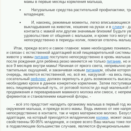
мамы в первые месяцы кормления малыша,
Натуральные средства растительной профилактики, тр
младенцев;
И, наконец, режимные моменты, легко вписывающиеся 
выкладывания на животик, ношение на руках и в
слинг
е - 
контакта с мамой или другим значимым близким! Будьте ув
удовольствие от общения с малышом, и
кроме того могут 
непосредственно в периоды колик, помогая отвлечь малыш
Итак, прежде всего и самое главное: маме необходимо понимать
и связан с естественной адаптацией всей пищеварительной системы 
животе у мамы
питание
поступало непосредственно в кровь малыша ч
после рождения для ребёнка резко меняется не только
питание
, но 
все 9 месяцев внутри мамы! Начиная от яркого света, непривычно ре
тактильных ощущений, и заканчивая новым
питание
м, объём которог
очередь, является естественной, но, всё же, нагрузкой - на весь 
сосательный
рефлекс
должен окрепнуть и дать возможность высасы
необходимо крохе в данное конкретное кормление. Затем поступивш
весь пищеварительный путь, от ротовой полости до ещё маленькой п
продвижения и переваривания маминого молока или смеси, с непр
ферментов и становлением кишечной флоры, -
- всё это предстоит наладить организму малыша в первый год жи
окружения малыша, и прежде всего мамы. Ведь именно от нее напрям
непосредственно в контакте, так и через материнское молоко. Безус
адаптации, на который приходятся младенческие
колики
, может ока
свойственны 90-95% младенцев, и скорее всего Ваш малыш тоже по
в подавляющем большинстве случаев, являются функциональными и 