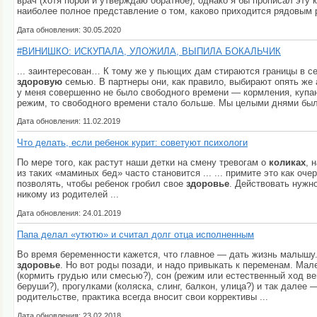
врач (хотя порой и утверждаю обратное), однако я бы прописал эту
наиболее полное представление о том, каково приходится рядовым р
Дата обновления: 30.05.2020
#ВИНИШКО: ИСКУПАЛА, УЛОЖИЛА, ВЫПИЛА БОКАЛЬЧИК
... заинтересован… К тому же у пьющих дам стираются границы в с
здоровую
семью. В партнеры они, как правило, выбирают опять же а
у меня совершенно не было свободного времени — кормления, купани
режим, то свободного времени стало больше. Мы целыми днями были 
Дата обновления: 11.02.2019
Что делать, если ребенок курит: советуют психологи
По мере того, как растут наши детки на смену тревогам о
коликах
, 
из таких «маминых бед» часто становится ... ... примите это как оче
позволять, чтобы ребенок гробил свое
здоровье
. Действовать нужно
никому из родителей ...
Дата обновления: 24.01.2019
Папа делал «утютю» и считал долг отца исполненным
Во время беременности кажется, что главное — дать жизнь малышу.
здоровье
. Но вот роды позади, и надо привыкать к переменам. Мал
(кормить грудью или смесью?), сон (режим или естественный ход в
беруши?), прогулками (коляска, слинг, балкон, улица?) и так далее 
родительстве, практика всегда вносит свои коррективы ...
Дата обновления: 23.02.2018