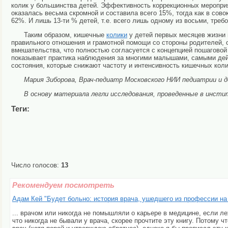
колик у большинства детей. Эффективность коррекционных мероприя
оказалась весьма скромной и составила всего 15%, тогда как в сов
62%. И лишь 13-ти % детей, т.е. всего лишь одному из восьми, тре
Таким образом, кишечные
колики
у детей первых месяцев жизни
правильного отношения и грамотной помощи со стороны родителей, 
вмешательства, что полностью согласуется с концепцией пошаговой 
показывает практика наблюдения за многими малышами, самыми дей
состояния, которые снижают частоту и интенсивность кишечных коли
Мария Зиборова, Врач-педиатр Московского НИИ педиатрии и д
В основу материала легли исследования, проведенные в инст
Теги:
Число голосов:
13
Рекомендуем посмотреть
Адам Кей "Будет больно: история врача, ушедшего из профессии на
... врачом или никогда не помышляли о карьере в медицине, если ле
что никогда не бывали у врача, скорее прочтите эту книгу. Потому ч