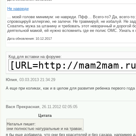
Не навреди
... моей голове минимум: не навреди. Пфф… Всего-то? Да, всего-то:
спровоцируй аллергию, не залечи. Не травмируй, не избалуй. Не зада
Схватить мужа за штанину и требовать этот невзрачный и дорогой б
деятельной мамой, ей нужно вспомнить где ее полис ОМС. Узнать к к
Дата обновления: 10.12.2017
Код для вставки на форуме:
Юлия
, 03.03.2013 21:34:29
А еще при коликах, как и в целом для развития ребенка первого года
Вася Прекрасная
, 26.11.2012 02:05:05
Цитата
Наталья пишет:
они полностью натуральные и на травах.
я бы еще добавила, что они без красителей и без сахара, например 