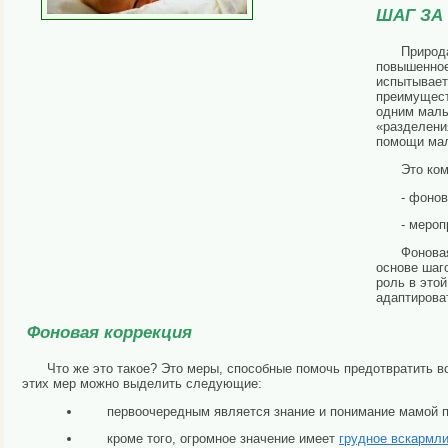
ШАГ ЗА
Природа
повышенное
испытывает
преимущест
одним малы
«разделени
помощи мал
Это ко
- фоно
- мероп
Фоновая
основе шаг
роль в это
адаптирова
Фоновая коррекция
Что же это такое? Это меры, способные помочь предотвратить в
этих мер можно выделить следующие:
первоочередным является знание и понимание мамой 
кроме того, огромное значение имеет
грудное вскармл