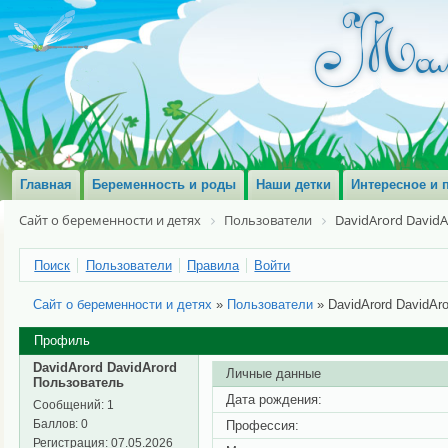
Главная
Беременность и роды
Наши детки
Интересное и 
Сайт о беременности и детях
Пользователи
DavidArord DavidA
Поиск
Пользователи
Правила
Войти
Сайт о беременности и детях
»
Пользователи
»
DavidArord DavidAro
Профиль
DavidArord DavidArord
Личные данные
Пользователь
Дата рождения:
Сообщений:
1
Баллов:
0
Профессия:
Регистрация:
07.05.2026