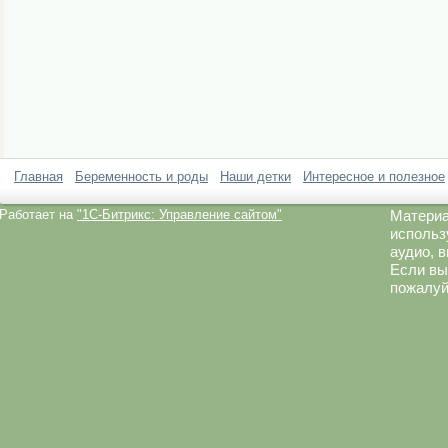
Главная
Беременность и роды
Наши детки
Интересное и полезное
Работает на
"1C-Битрикс: Управление сайтом"
Материа
использ
аудио, 
Если вы
пожалуй