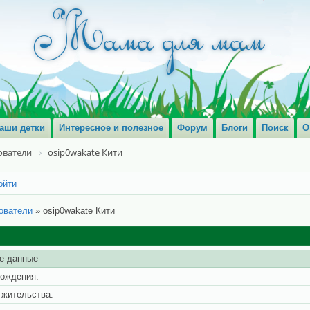
аши детки
Интересное и полезное
Форум
Блоги
Поиск
О
ователи
osip0wakate Кити
ойти
ователи
»
osip0wakate Кити
е данные
рождения:
 жительства: