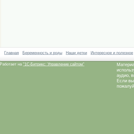
Главная
Беременность и роды
Наши детки
Интересное и полезное
Работает на
"1C-Битрикс: Управление сайтом"
Материа
использ
аудио, 
Если вы
пожалуй