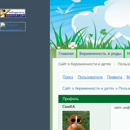
Главная
Беременность и роды
Н
Сайт о беременности и детях
Польз
Поиск
Пользователи
Правила
В
Сайт о беременности и детях
»
Польз
Профиль
СемКА
нет инф