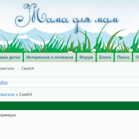
аши детки
Интересное и полезное
Форум
Блоги
Поиск
О
ователи
СемКА
ойти
ователи
»
СемКА
ормации.