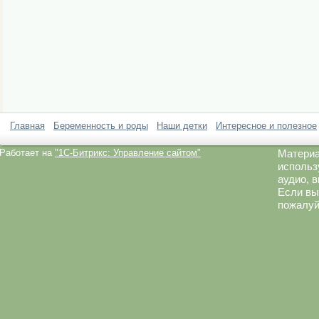
Главная
Беременность и роды
Наши детки
Интересное и полезное
Работает на
"1C-Битрикс: Управление сайтом"
Материа
использ
аудио, 
Если вы
пожалуй