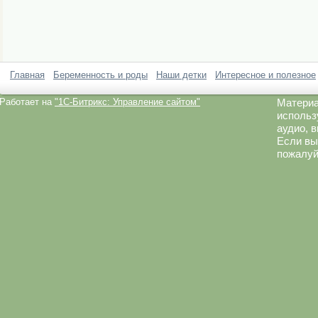
Главная
Беременность и роды
Наши детки
Интересное и полезное
Работает на
"1C-Битрикс: Управление сайтом"
Материа
использ
аудио, 
Если вы
пожалуй