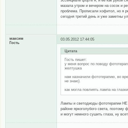
эссенциале форте н, и ее как рукой с
мазала утром и вечером на сосок и ре
проблема. Прописали хофитол, но я ре
сегодня третий день и уже заметны у
максим
03.05.2012 17:44:05
Гость
Цитата
Гость пишет:
у меня вопрос по поводу фототерап
желтушка
нам назначили фототерапию, во вре
не знаю).
как могла повлиять лампа на глазк
Лампы и светодиоды фототерапии НЕ 
районе яркоголубого света, поэтому 
и могут немного сушить глаза, ну вс