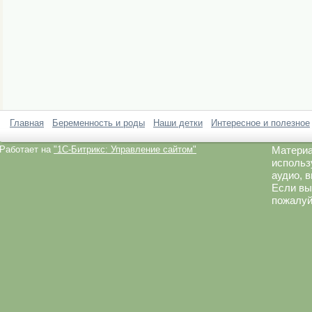
Главная
Беременность и роды
Наши детки
Интересное и полезное
Работает на
"1C-Битрикс: Управление сайтом"
Материа
использ
аудио, 
Если вы
пожалуй