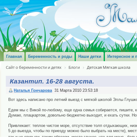
Главная
Беременность и роды
Наши детки
Интересное и 
Сайт о беременности и детях
Блоги
Детская Мягкая школа
Казантип. 16-28 августа.
Наталья Гончарова
31 Марта 2010 23:53:18
Вот здесь написано про летний выезд с мягкой школой Эллы Глуш
Едем мы с Викой по-любому, еще одна семья собирается, пишите, к
Думаю, плацкартом, довольно бюджетно выходит, и ехать сутки. Н
Привлекает: теплое чистое море, отсутствие толп отдыхающих, низ
5 до выезда, чтобы по приезду можно было выбрать на месте), ме
так и не открыли, таким образом, место глухое, что для меня - бо