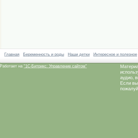
Главная
Беременность и роды
Наши детки
Интересное и полезное
Работает на
"1C-Битрикс: Управление сайтом"
Материа
использ
аудио, 
Если вы
пожалуй