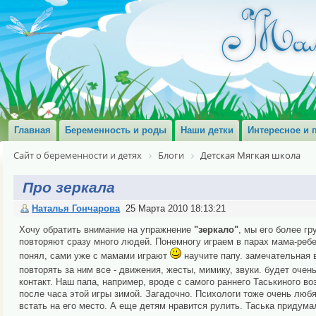
Главная
Беременность и роды
Наши детки
Интересное и 
Сайт о беременности и детях
Блоги
Детская Мягкая школа
Про зеркала
Наталья Гончарова
25 Марта 2010 18:13:21
Хочу обратить внимание на упражнение
"зеркало"
, мы его более г
повторяют сразу много людей. Понемногу играем в парах мама-ребен
понял, сами уже с мамами играют
научите папу. замечательная ве
повторять за ним все - движения, жесты, мимику, звуки. будет очен
контакт. Наш папа, например, вроде с самого раннего Таськиного воз
после часа этой игры зимой. Загадочно. Психологи тоже очень любят
встать на его место. А еще детям нравится рулить. Таська придумал