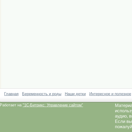
Главная
Беременность и роды
Наши детки
Интересное и полезное
Работает на
"1C-Битрикс: Управление сайтом"
Материа
использ
аудио, 
Если вы
пожалуй