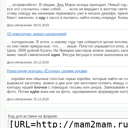
..., исправляйся». В общем, Дед Мороз всегда приходил, Новый год
все это случалось само собой... ... если не мерцают в желтом свете
этому поводу мы начинаем переживать уже в начале декабря, причита
Квест закончен, я
иду
к кассе и пытаюсь найти конец очереди. Конец
Дата обновления: 09.01.2019
10 новогодних адвент-календарей
... холодильник. В итоге, к новому году там соберется целая колле
но они такие прекрасные, что... ... выше. Попутно украшается елка,
Цена: 2800 рублей Купить На Ярмарке мастеров можно заказать кален
мимо такой симпатичной
идеи
. Фигура бегущего оленя выполнена из
Дата обновления: 26.12.2016
Новогодняя игрушка «Ёлочка» своими руками
... коробки или обычные толстые серые коробки, которые найти не с
вырежьте заготовку, можно и две или три заготовки склеить между с
контуры нашей
ёлочки
с помощью тесьмы или шнура. Завязываем на
фото. Потом
идём
вниз как на фото, одновременно формируем кон
Дата обновления: 25.12.2016
Код для вставки на форуме: