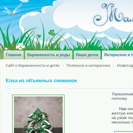
Главная
Беременность и роды
Наши детки
Интересное и 
Сайт о беременности и детях
Полезное и интересное
Новогод
Елка из объемных снежинок
Украшением
потолку.
Нам пон
желтую елк
на узкие п
несколько 