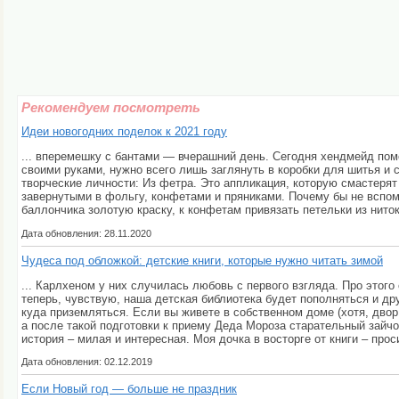
Рекомендуем посмотреть
Идеи новогодних поделок к 2021 году
... вперемешку с бантами — вчерашний день. Сегодня хендмейд по
своими руками, нужно всего лишь заглянуть в коробки для шитья и
творческие личности: Из фетра. Это аппликация, которую смастерят 
завернутыми в фольгу, конфетами и пряниками. Почему бы не вспо
баллончика золотую краску, к конфетам привязать петельки из ниток,
Дата обновления: 28.11.2020
Чудеса под обложкой: детские книги, которые нужно читать зимой
... Карлхеном у них случилась любовь с первого взгляда. Про этого
теперь, чувствую, наша детская библиотека будет пополняться и дру
куда приземляться. Если вы живете в собственном доме (хотя, дво
а после такой подготовки к приему Деда Мороза старательный зайч
история – милая и интересная. Моя дочка в восторге от книги – прос
Дата обновления: 02.12.2019
Если Новый год — больше не праздник