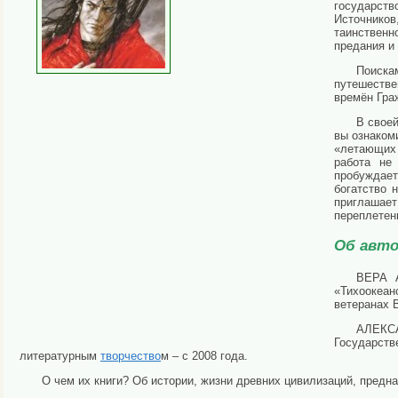
государст
Источнико
таинствен
предания и
Поиска
путешестве
времён Гра
В своей
вы ознаком
«летающих
работа не
пробуждает
богатство 
приглашае
переплетен
Об авто
ВЕРА А
«Тихоокеан
ветеранах 
АЛЕКСА
Государст
литературным
творчество
м – с 2008 года.
О чем их книги? Об истории, жизни древних цивилизаций, предн