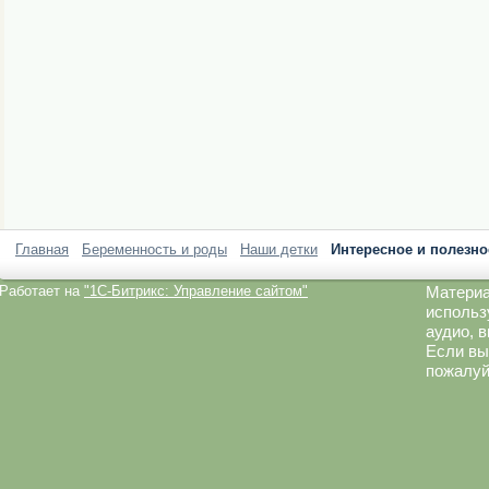
Главная
Беременность и роды
Наши детки
Интересное и полезно
Работает на
"1C-Битрикс: Управление сайтом"
Материа
использ
аудио, 
Если вы
пожалуй