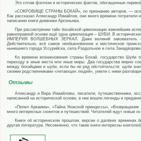
Это сплав фэнтези и исторических фактов, обогащенные лирико
«СОКРОВИЩЕ СТРАНЫ БОХАЙ», по признанию авторов, — особенн
Как рассказал Александр Измайлов, они много времени потратили н
написании книги дневники Арсеньева.
При рассмотрении тайн бохайской цивилизации важнейшим аспе
равноправной основе ещё одна цивилизация – ШУБИ. В исторически
ИМПЕРИЯ ВОЛШЕБНЫХ ЗЕРКАЛ. Даже великий завоеватель – Ч
Действительно, всё самое необыкновенное и мистическое происх
нынешнего города Уссурийска, села Раздольное и села Занадворовк
Ко времени возникновения страны Бохай, государство Шуби п
переходу в иные места или иные миры. Два государства мирно сое
между бохайцами и шуби, если бы не ряд обстоятельств: шуби зна
своими родственниками «летающих людей», умели с ними разговари
Отзывы
Александр и Вера Измайловы, писатели, путешественники, исс
написанной на исторической основе, в нее вошли легенды и предани
«Пепел Аркаима», «Тайна Укокской принцессы», «Возвращение 
много интересных сюжетов и путешествий. Читателей ждут новые о
Книги об историческом прошлом, версии о далёких временах 
другая литература. Несомненно, что такие книги интересны книголю