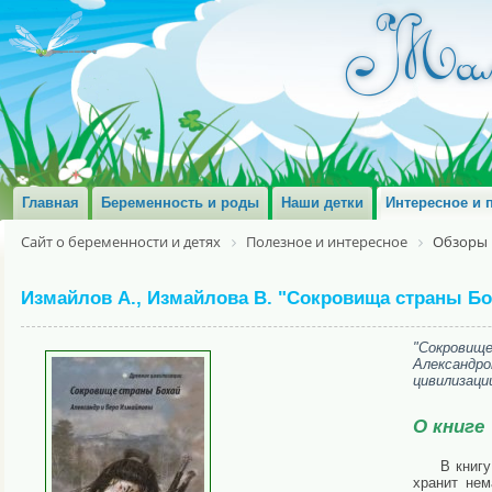
Главная
Беременность и роды
Наши детки
Интересное и 
Сайт о беременности и детях
Полезное и интересное
Обзоры 
Измайлов А., Измайлова В. "Сокровища страны Бо
"Сокровищ
Александр
цивилизаци
О книге
В книг
хранит нем