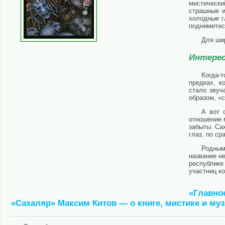
мистическ
страшные и
холодные г
подниметес
Для шир
Интере
Когда-т
предках, к
стало звуч
образом, «с
А вот 
отношение 
забыты. Са
глаз, по ср
Родным
название не
республик
участниц к
«Главно
«Сахаляр» Максим Китов — о книге, мистике и му