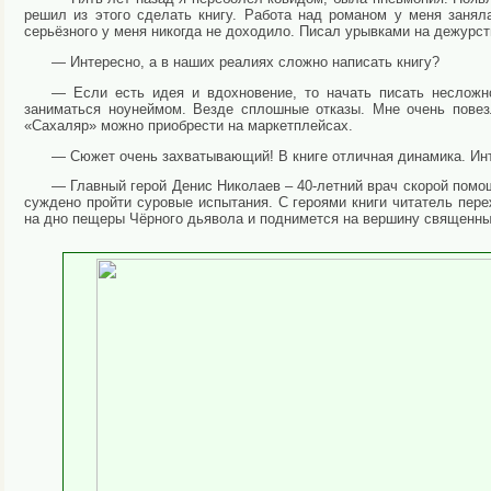
решил из этого сделать книгу. Работа над романом у меня занял
серьёзного у меня никогда не доходило. Писал урывками на дежурст
— Интересно, а в наших реалиях сложно написать книгу?
— Если есть идея и вдохновение, то начать писать несложн
заниматься ноунеймом. Везде сплошные отказы. Мне очень повез
«Сахаляр» можно приобрести на маркетплейсах.
— Сюжет очень захватывающий! В книге отличная динамика. Инте
— Главный герой Денис Николаев – 40-летний врач скорой помо
суждено пройти суровые испытания. С героями книги читатель пер
на дно пещеры Чёрного дьявола и поднимется на вершину священных