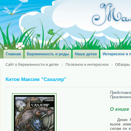
Главная
Беременность и роды
Наши детки
Интересное и 
Сайт о беременности и детях
Полезное и интересное
Обзоры 
Китов Максим "Сахаляр"
Представл
Приключенч
О книге
Денис 
вызов изме
силам ли е