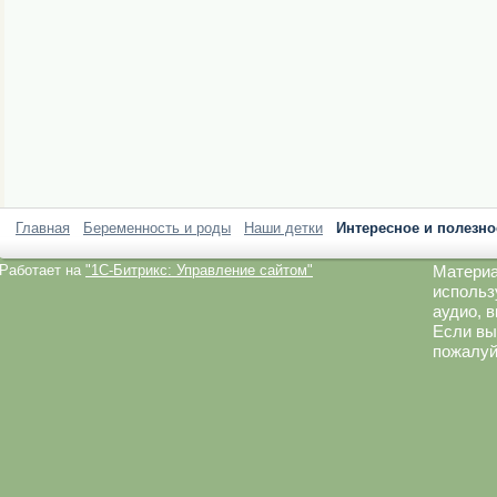
Главная
Беременность и роды
Наши детки
Интересное и полезно
Работает на
"1C-Битрикс: Управление сайтом"
Материа
использ
аудио, 
Если вы
пожалуй