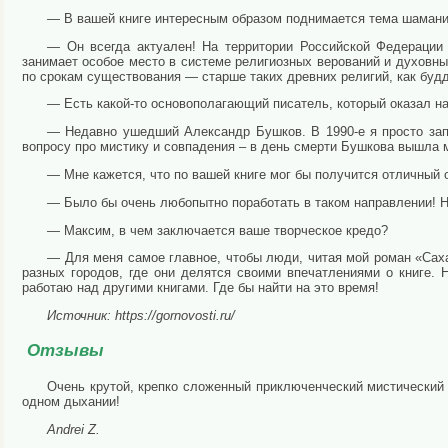
— В вашей книге интересным образом поднимается тема шаманиз
— Он всегда актуален! На территории Российской Федерации 
занимает особое место в системе религиозных верований и духовны
по срокам существования — старше таких древних религий, как буд
— Есть какой-то основополагающий писатель, который оказал н
— Недавно ушедший Александр Бушков. В 1990-е я просто запо
вопросу про мистику и совпадения – в день смерти Бушкова вышла м
— Мне кажется, что по вашей книге мог бы получится отличный
— Было бы очень любопытно поработать в таком направлении! Н
— Максим, в чем заключается ваше творческое кредо?
— Для меня самое главное, чтобы люди, читая мой роман «Сах
разных городов, где они делятся своими впечатлениями о книге. 
работаю над другими книгами. Где бы найти на это время!
Источник: https://gornovosti.ru/
Отзывы
Очень крутой, крепко сложенный приключенческий мистический 
одном дыхании!
Andrei Z.