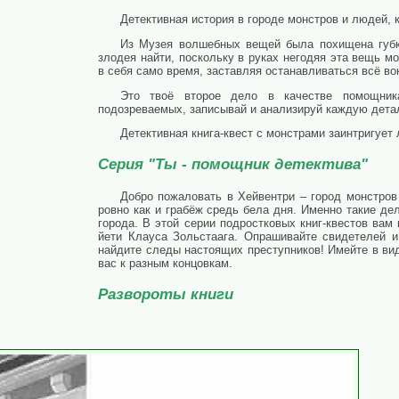
Детективная история в городе монстров и людей, к
Из Музея волшебных вещей была похищена губк
злодея найти, поскольку в руках негодяя эта вещь мо
в себя само время, заставляя останавливаться всё вок
Это твоё второе дело в качестве помощника
подозреваемых, записывай и анализируй каждую детал
Детективная книга-квест с монстрами заинтригует
Серия "Ты - помощник детектива"
Добро пожаловать в Хейвентри – город монстров
ровно как и грабёж средь бела дня. Именно такие де
города. В этой серии подростковых книг-квестов вам
йети Клауса Зольстаага. Опрашивайте свидетелей и
найдите следы настоящих преступников! Имейте в ви
вас к разным концовкам.
Развороты книги