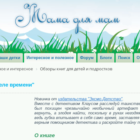
аши детки
Интересное и полезное
Форум
Блоги
Поиск
О
ое и интересное
Обзоры книг для детей и подростков
теле времени"
Новинка от
издательства "Эксмо.Детство"
.
Вместе с детективом Клаусом расследуй таинстве
был похищен чрезвычайно необычный артефакт
вернуть, а злодея найти, поскольку в руках негод
ведь губка впитывает в себя само время, заставля
верным помощником детектива и раскройте тайну 
О книге