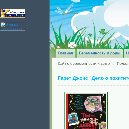
Главная
Беременность и роды
Н
Сайт о беременности и детях
Полезн
Гарет Джонс "Дело о похити