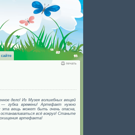
 сайте
печать
нное дело! Из Музея волшебных вещей
 — губка времени! Артефакт нужно
яя эта вещь может быть очень опасна,
я останавливаться всё вокруг! Станьте
похищения артефакта!