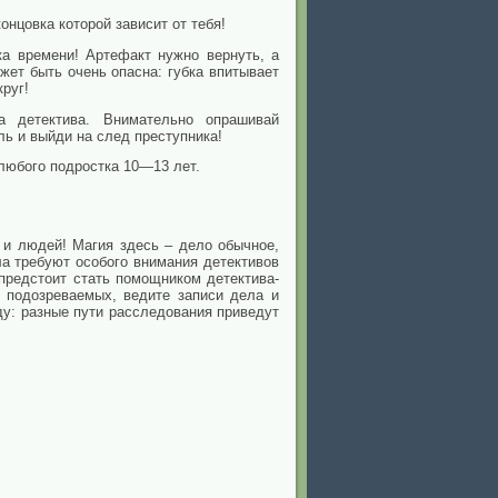
онцовка которой зависит от тебя!
а времени! Артефакт нужно вернуть, а
жет быть очень опасна: губка впитывает
руг!
 детектива. Внимательно опрашивай
ь и выйди на след преступника!
 любого подростка 10—13 лет.
 и людей! Магия здесь – дело обычное,
ла требуют особого внимания детективов
 предстоит стать помощником детектива-
 подозреваемых, ведите записи дела и
ду: разные пути расследования приведут