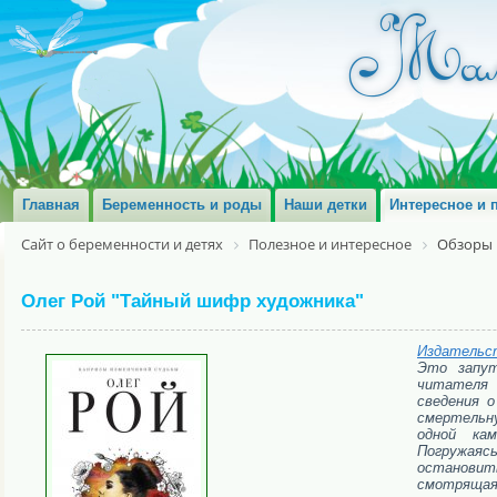
Главная
Беременность и роды
Наши детки
Интересное и 
Сайт о беременности и детях
Полезное и интересное
Обзоры 
Олег Рой "Тайный шифр художника"
Издательс
Это запут
читателя 
сведения 
смертельну
одной ка
Погружаяс
остановит
смотрящая 