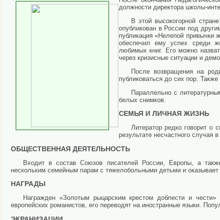
должности директора школы-инте
В этой высокогорной стран
опубликован в России под други
публикация «Нелепой привычки ж
обеспечил ему успех среди ж
любимых книг. Его можно назват
через кризисные ситуации и дем
После возвращения на род
публиковаться до сих пор. Также
Параллельно с литературн
белых снимков.
СЕМЬЯ И ЛИЧНАЯ ЖИЗНЬ
Литератор редко говорит о 
результате несчастного случая в 
ОБЩЕСТВЕННАЯ ДЕЯТЕЛЬНОСТЬ
Входит в состав Союзов писателей России, Европы, а такж
нескольким семейным парам с тяжелобольными детьми и оказывает
НАГРАДЫ
Награжден «Золотым рыцарским крестом доблести и чести» 
европейских романистов, его переводят на иностранные языки. Попу
ЭКРАНИЗАЦИИ