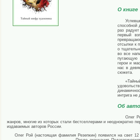
О книге
Успевш
способной 
раз радует
первый вз
превращаю
отсылки к 
о тщательн
во все нап
пугающую и
герои и ма
нас в девя
сюжета.
«Тайны
удовольств
динамично
интрига не 
Об авто
Олег Р
жанров, многие из которых стали бестселлерами и неоднократно п
издаваемых авторов России.
Олег Рой (настоящая фамилия Резепкин) появился на свет 12 
После окончания Педагогическо