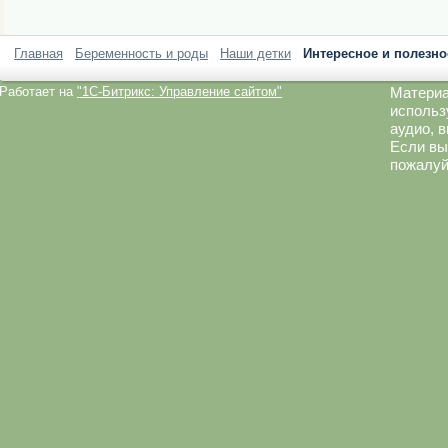
Главная
Беременность и роды
Наши детки
Интересное и полезно
Работает на
"1C-Битрикс: Управление сайтом"
Материа
использ
аудио, 
Если вы
пожалуй