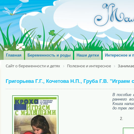
Главная
Беременность и роды
Наши детки
Интересное и 
Сайт о беременности и детях
Полезное и интересное
Занимае
Григорьева Г.Г., Кочетова Н.П., Груба Г.В. "Играе
В пособие 
раннего в
Книга напи
до трех ле
2.