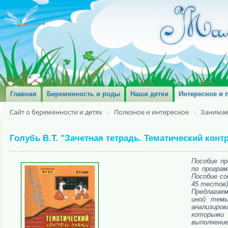
Главная
Беременность и роды
Наши детки
Интересное и 
Сайт о беременности и детях
Полезное и интересное
Занимае
Голубь В.Т. "Зачетная тетрадь. Тематический конт
Пособие п
по програ
Пособие со
45 тестов)
Предлагаем
иной темы
анализиро
которыми 
выполнение