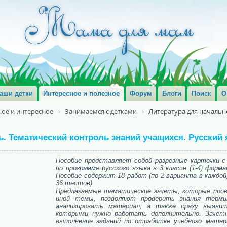
аши детки
Интересное и полезное
Форум
Блоги
Поиск
О
ое и интересное
Занимаемся с детками
Литература для началь
дь. Тематический контроль знаний учащихся. Русский 
Пособие представляет собой разрезные карточки 
по программе русского языка в 3 классе (1-4) фор
Пособие содержит 18 работ (по 2 варианта в каждо
36 тестов).
Предлагаемые тематические зачеты, которые прово
иной темы, позволяют проверить знания термин
анализировать материал, а также сразу выявит
которыми нужно работать дополнительно. Зачет
выполнение заданий по отработке учебного матери