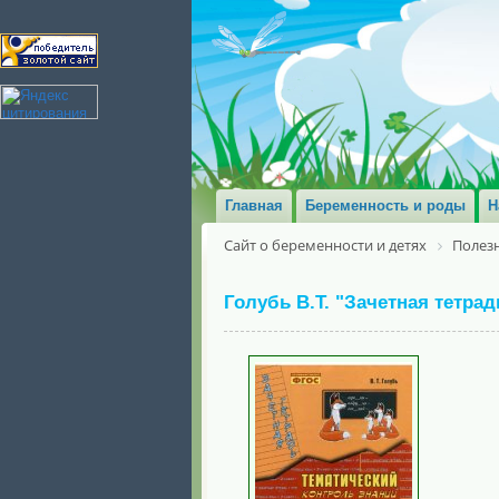
Главная
Беременность и роды
Н
Сайт о беременности и детях
Полезн
Голубь В.Т. "Зачетная тетра