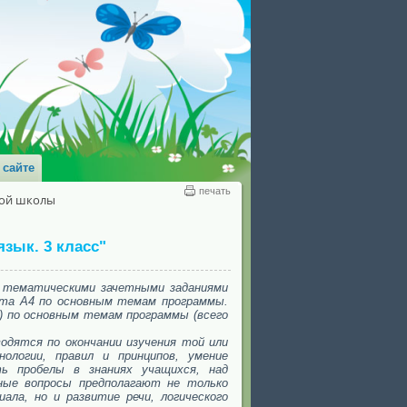
 сайте
печать
ной школы
язык. 3 класс"
с тематическими зачетными заданиями
мата А4 по основным темам программы.
й) по основным темам программы (всего
дятся по окончании изучения той или
ологии, правил и принципов, умение
ь пробелы в знаниях учащихся, над
ные вопросы предполагают не только
ала, но и развитие речи, логического