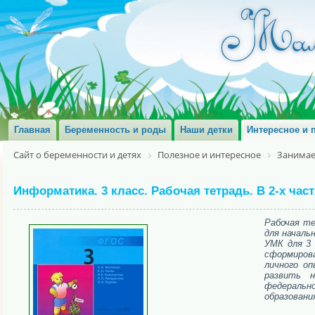
Главная
Беременность и роды
Наши детки
Интересное и 
Сайт о беременности и детях
Полезное и интересное
Занимае
Информатика. 3 класс. Рабочая тетрадь. В 2-х час
Рабочая те
для начальн
УМК для 3 
сформиров
личного оп
развить 
федеральн
образования