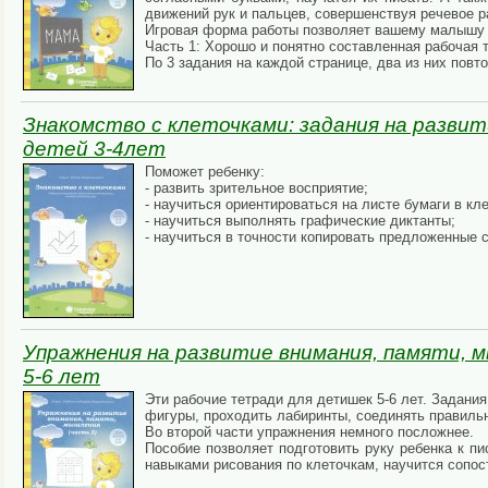
движений рук и пальцев, совершенствуя речевое р
Игровая форма работы позволяет вашему малышу с
Часть 1: Хорошо и понятно составленная рабочая т
По 3 задания на каждой странице, два из них повт
Знакомство с клеточками: задания на развит
детей 3-4лет
Поможет ребенку:
- развить зрительное восприятие;
- научиться ориентироваться на листе бумаги в кле
- научиться выполнять графические диктанты;
- научиться в точности копировать предложенные 
Упражнения на развитие внимания, памяти, м
5-6 лет
Эти рабочие тетради для детишек 5-6 лет. Задани
фигуры, проходить лабиринты, соединять правильн
Во второй части упражнения немного посложнее.
Пособие позволяет подготовить руку ребенка к пи
навыками рисования по клеточкам, научится сопос