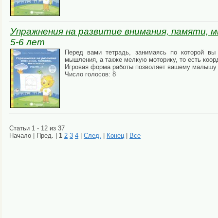
Упражнения на развитие внимания, памяти, м
5-6 лет
Перед вами тетрадь, занимаясь по которой вы
мышления, а также мелкую моторику, то есть коор
Игровая форма работы позволяет вашему малышу 
Число голосов: 8
Статьи 1 - 12 из 37
Начало | Пред. |
1
2
3
4
|
След.
|
Конец
|
Все