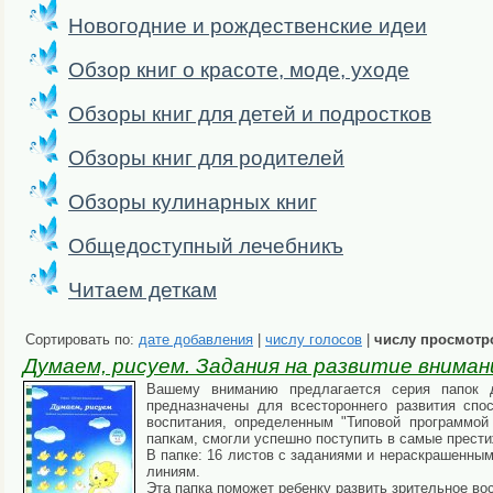
Новогодние и рождественские идеи
Обзор книг о красоте, моде, уходе
Обзоры книг для детей и подростков
Обзоры книг для родителей
Обзоры кулинарных книг
Общедоступный лечебникъ
Читаем деткам
Сортировать по:
дате добавления
|
числу голосов
|
числу просмотр
Думаем, рисуем. Задания на развитие внима
Вашему вниманию предлагается серия папок д
предназначены для всестороннего развития спос
воспитания, определенным "Типовой программой
папкам, смогли успешно поступить в самые прест
В папке: 16 листов с заданиями и нераскрашенны
линиям.
Эта папка поможет ребенку развить зрительное во