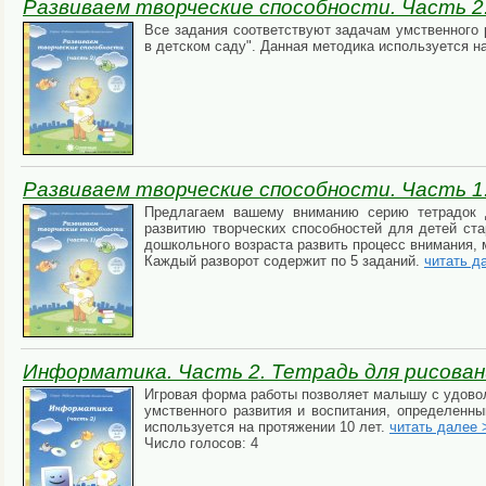
Развиваем творческие способности. Часть 2.
Все задания соответствуют задачам умственного 
в детском саду". Данная методика используется на
Развиваем творческие способности. Часть 1.
Предлагаем вашему вниманию серию тетрадок д
развитию творческих способностей для детей ста
дошкольного возраста развить процесс внимания, 
Каждый разворот содержит по 5 заданий.
читать д
Информатика. Часть 2. Тетрадь для рисован
Игровая форма работы позволяет малышу с удовол
умственного развития и воспитания, определенны
используется на протяжении 10 лет.
читать далее 
Число голосов: 4