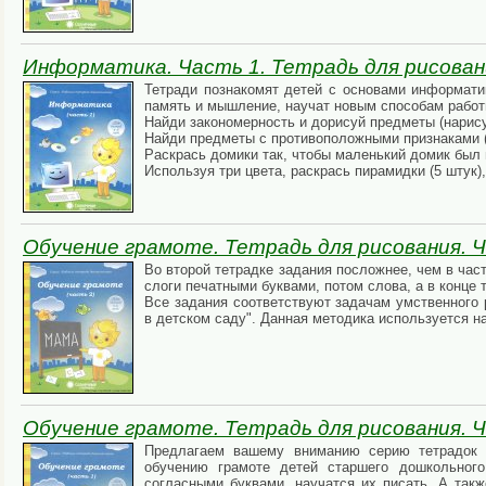
Информатика. Часть 1. Тетрадь для рисован
Тетради познакомят детей с основами информатик
память и мышление, научат новым способам работ
Найди закономерность и дорисуй предметы (нарис
Найди предметы с противоположными признаками (
Раскрась домики так, чтобы маленький домик был
Используя три цвета, раскрась пирамидки (5 штук),
Обучение грамоте. Тетрадь для рисования. Ч
Во второй тетрадке задания посложнее, чем в част
слоги печатными буквами, потом слова, а в конце
Все задания соответствуют задачам умственного 
в детском саду". Данная методика используется н
Обучение грамоте. Тетрадь для рисования. Ч
Предлагаем вашему вниманию серию тетрадок д
обучению грамоте детей старшего дошкольного
согласными буквами, научатся их писать. А такж