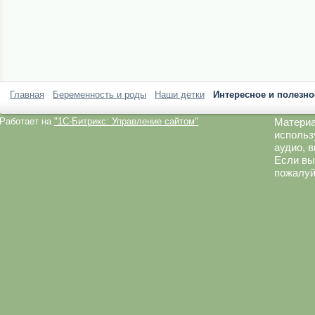
Главная
Беременность и роды
Наши детки
Интересное и полезно
Работает на
"1C-Битрикс: Управление сайтом"
Материа
использ
аудио, 
Если вы
пожалуй