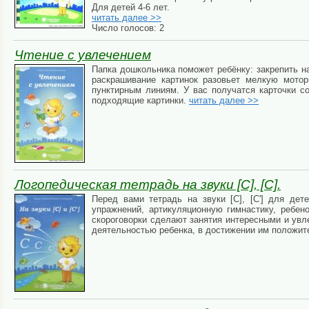
Для детей 4-6 лет.
читать далее >>
Число голосов: 2
Чтение с увлечением
Папка дошкольника поможет ребёнку: закрепить н
раскрашивание картинок разовьет мелкую мото
пунктирным линиям. У вас получатся карточки с
подходящие картинки.
читать далее >>
Логопедическая тетрадь на звуки [С], [С].
Перед вами тетрадь на звуки [С], [С'] для дет
упражнений, артикуляционную гимнастику, ребен
скороговорки сделают занятия интересными и увл
деятельностью ребенка, в достижении им положит