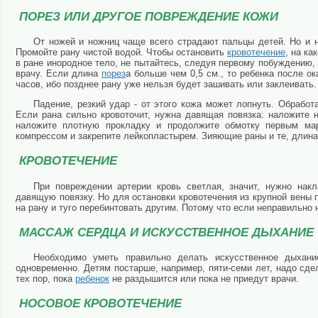
ПОРЕЗ ИЛИ ДРУГОЕ ПОВРЕЖДЕНИЕ КОЖИ
От ножей и ножниц чаще всего страдают пальцы детей. Но и 
Промойте рану чистой водой. Чтобы остановить
кровотечение
, на ка
в ране инородное тело, не пытайтесь, следуя первому побуждению, 
врачу. Если длина
порез
а больше чем 0,5 см., то ребенка после о
часов, ибо позднее рану уже нельзя будет зашивать или заклеивать.
Падение, резкий удар - от этого кожа может лопнуть. Обрабо
Если рана сильно кровоточит, нужна давящая повязка: наложите 
наложите плотную прокладку и продолжите обмотку первым мар
компрессом и закрепите лейкопластырем. Зияющие раны и те, длина 
КРОВОТЕЧЕНИЕ
При повреждении артерии кровь светлая, значит, нужно нак
давящую повязку. Но для остановки кровотечения из крупной вены п
на рану и туго перебинтовать другим. Потому что если неправильно
МАССАЖ СЕРДЦА И ИСКУССТВЕННОЕ ДЫХАНИЕ
Необходимо уметь правильно делать искусственное дыхан
одновременно. Детям постарше, например, пяти-семи лет, надо сде
тех пор, пока
ребенок
не раздышится или пока не приедут врачи.
НОСОВОЕ КРОВОТЕЧЕНИЕ