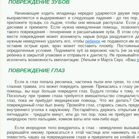
ПОВРЕЖДЕНИЕ ЗУБОВ
Начинающие ходить младенцы нередко ударяются двумя пер
выправляются и выдерживают и следующие падения - до тех пор,
приложите пузырь со льдом, чтобы они меньше распухали. Если 
деснами и прижмите. Если нужна немедленная помощь, позвоните
такого повреждения - почернение и расшатывание зуба. В этом слу
месте повреждения может возникнуть нарыв (когда раздувается д
нужным немедленно удалить его, чтобы
ребенок
не подавился им в
оставив острые края, врач может поставить пломбу. Постоянн
определенные условия. Поднимите зуб за верхнюю часть (не за кор
ребенка в закрытой упаковке и отправьте к дантисту. Не промывайт
исключить возможность имплантации. (Уильям и Марта Серз. «Ваш
р
ПОВРЕЖДЕНИЕ ГЛАЗ
Если в глаз попала ресничка, частичка пыли или грязи, то с
глазная травма, это может повредить зрение. Прикасаясь к глазу р
помощь, вы еще больше повредите глаз. Будьте готовы к тому, 
Поскольку при травме глаза требуется вмешательство специалист
глаз, пока не прибудет медицинская помощь. Что же делать? Ож
поврежденный глаз был внизу. Промойте глаз, стараясь смыть предм
внутреннего уголка к наружному. Постарайтесь держать открытым 
пятнадцати - тридцати минут, или до тех пор, пока не прибудет 
инородное тело пальцами, комком ваты или чем-либо еще.
Если инородное тело внедрилось в глаз - немедленно вызыва
разрешайте никому прикасаться к этой частице или нажимать на 
поместить чашку на поврежденном глазе и прикрепите ее клейкой л