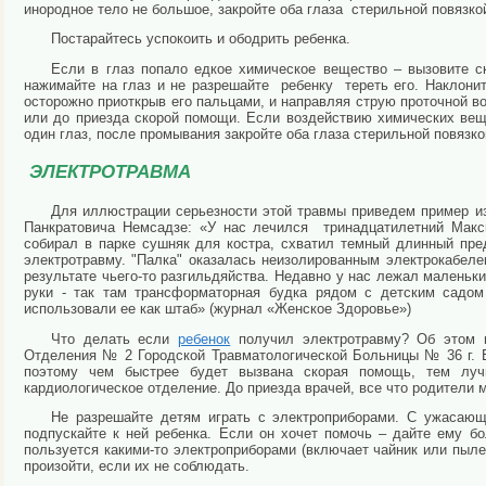
инородное тело не большое, закройте оба глаза стерильной повязко
Постарайтесь успокоить и ободрить ребенка.
Если в глаз попало едкое химическое вещество – вызовите 
нажимайте на глаз и не разрешайте ребенку тереть его. Наклонит
осторожно приоткрыв его пальцами, и направляя струю проточной во
или до приезда скорой помощи. Если воздействию химических вещ
один глаз, после промывания закройте оба глаза стерильной повязко
ЭЛЕКТРОТРАВМА
Для иллюстрации серьезности этой травмы приведем пример из
Панкратовича Немсадзе: «У нас лечился тринадцатилетний Макси
собирал в парке сушняк для костра, схватил темный длинный пре
электротравму. "Палка" оказалась неизолированным электрокабел
результате чьего-то разгильдяйства. Недавно у нас лежал маленьк
руки - так там трансформаторная будка рядом с детским садом
использовали ее как штаб» (журнал «Женское Здоровье»)
Что делать если
ребенок
получил электротравму? Об этом м
Отделения № 2 Городской Травматологической Больницы № 36 г. 
поэтому чем быстрее будет вызвана скорая помощь, тем луч
кардиологическое отделение. До приезда врачей, все что родители м
Не разрешайте детям играть с электроприборами. С ужасающ
подпускайте к ней ребенка. Если он хочет помочь – дайте ему б
пользуется какими-то электроприборами (включает чайник или пыле
произойти, если их не соблюдать.