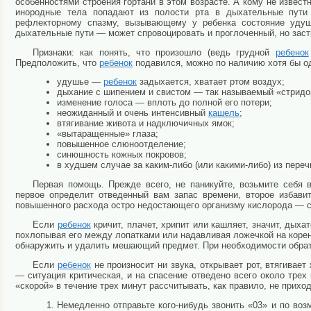
особенностями строения гортани в этом возрасте. А кому не известн
инородные тела попадают из полости рта в дыхательные пути 
рефлекторному спазму, вызывающему у ребенка состояние удуш
дыхательные пути — может спровоцировать и проглоченный, но заст
Признаки: как понять, что произошло (ведь грудной
ребенок
Предположить, что
ребенок
подавился, можно по наличию хотя бы о
удушье —
ребенок
задыхается, хватает ртом воздух;
дыхание с шипением и свистом — так называемый «стридо
изменение голоса — вплоть до полной его потери;
неожиданный и очень интенсивный
кашель
;
втягивание живота и надключичных ямок;
«вытаращенные» глаза;
повышенное слюноотделение;
синюшность кожных покровов;
в худшем случае за каким-либо (или какими-либо) из пер
Первая помощь. Прежде всего, не паникуйте, возьмите себя в
первое определит отведенный вам запас времени, второе избавит
повышенного расхода остро недостающего организму кислорода — с
Если
ребенок
кричит, плачет, хрипит или кашляет, значит, дых
похлопывая его между лопатками или надавливая ложечкой на корень
обнаружить и удалить мешающий предмет. При необходимости обра
Если
ребенок
не произносит ни звука, открывает рот, втягивае
— ситуация критическая, и на спасение отведено всего около трех 
«скорой» в течение трех минут рассчитывать, как правило, не приход
Немедленно отправьте кого-нибудь звонить «03» и по во