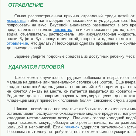
ОТРАВЛЕНИЕ
Самая распространенная причина отравлений среди детей о
лекарства
, таблетки и съедают от нескольких штук до десятков. Пом
попробовать на вкус. Вкусовой анализатор развивается в это в
представляют не только
лекарства
, но и химические вещества, таки
водка, отбеливатель, растворитель или аккумуляторная жидкость. 
полки буфета бутылочку с кислотой, откроет и сделает глоток 
отравление
. Что делать? Необходимо сделать промывание – обильно
до приезда скорой.
Заранее уберите подобные средства из доступных ребенку мест.
УДАРИЛСЯ ГОЛОВОЙ
Такое может случиться с грудным ребенком в возрасте от ро
малыша на диване или пеленальном столике без бортов. Еще вчера о
кладите малышей вдоль дивана, не оставляйте без присмотра, есл
не хочется лежать на месте, он пытается выбраться из кроватки –
Родители должны вовремя опускать регулирующееся дно детско
младенцев могут привести к головным болям, снижению слуха и зре
Шишки - неизбежное последствие любопытства и активности ма
останавливают распухание охлажденные медные предметы, наприме
холодную металлическую ложку. Поливать голову холодной водой
через несколько секунд образуется огромная шишка, на ее размер
большой и неприятной. Если
ребенок
ударился затылочной частью
Перевязывать голову не требуется, но это может сильно ускорить п