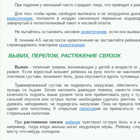
При падении у малышей часто страдает лицо, что приводит к р
Для того чтобы кровь свободно вытекала и не затрудняла дыха
кровотечение
, положите в ноздрю смоченную перекисью водород
завернутый в полиэтиленовый пакет и носовой платок.
Не пытайтесь остановить носовое
кровотечение
, если оно вызва
В течение 4-5 часов после кровотечения не заставляйте ребен
спровоцировать повторное
кровотечение
.
ВЫВИХ, ПЕРЕЛОМ, РАСТЯЖЕНИЕ СВЯЗОК
Вывих
- типичная травма, возникающая у детей в возрасте от 
развит. Если взрослый возьмет ребенка за руку почти не наклоняя
локтевом суставе, возникнет боль, рука опускается вдоль туловища.
Травмированный сустав не подвергать нагрузкам, обеспечит
пузырь со льдом. Затем наложить давящую повязку, нанести спе
конечность поднять выше уровня тела или прибинтовать руку к т
сильной опухоли или острых болях необходимо сделать рентген, 
держать неподвижно, не подвергать нагрузкам. Пока не пришла п
одеял или полотенец. К открытым
перелом
ам не прикасаться, 
стерильным полотном.
При
растяжении связок
ребенок
чувствует острую боль и в м
например, тогда когда малыш носит неудобную обувь. Ребенку сл
месту что-нибудь холодное.