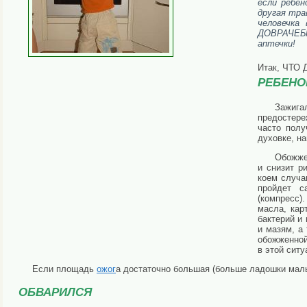
если ребен
другая тра
человечка
ДОВРАЧЕБ
аптечки!
Итак, ЧТО
РЕБЕНО
Зажига
предостер
часто пол
духовке, на
Обожже
и снизит р
коем случа
пройдет с
(компресс)
масла, кар
бактерий и
и мазям, а
обожженной
в этой сит
Если площадь
ожог
а достаточно большая (больше ладошки мал
ОБВАРИЛСЯ