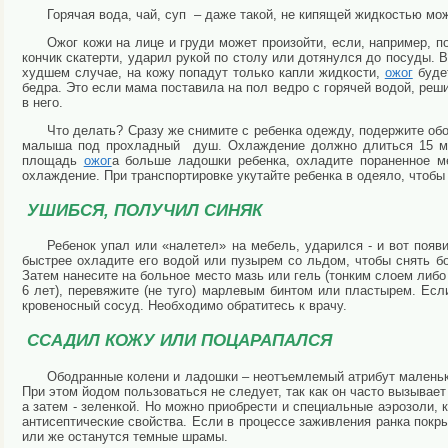
Горячая вода, чай, суп – даже такой, не кипящей жидкостью м
Ожог кожи на лице и груди может произойти, если, например, п
кончик скатерти, ударил рукой по столу или дотянулся до посуды. В
худшем случае, на кожу попадут только капли жидкости,
ожог
будет
бедра. Это если мама поставила на пол ведро с горячей водой, реш
в него.
Что делать? Сразу же снимите с ребенка одежду, подержите об
малыша под прохладный душ. Охлаждение должно длиться 15 мину
площадь
ожог
а больше ладошки ребенка, охладите пораненное м
охлаждение. При транспортировке укутайте ребенка в одеяло, чтоб
УШИБСЯ, ПОЛУЧИЛ СИНЯК
Ребенок упал или «налетел» на мебель, ударился - и вот появ
быстрее охладите его водой или пузырем со льдом, чтобы снять б
Затем нанесите на больное место мазь или гель (тонким слоем либо
6 лет), перевяжите (не туго) марлевым бинтом или пластырем. Ес
кровеносный сосуд. Необходимо обратитесь к врачу.
ССАДИЛ КОЖУ ИЛИ ПОЦАРАПАЛСЯ
Ободранные колени и ладошки – неотъемлемый атрибут маленьки
При этом йодом пользоваться не следует, так как он часто вызывае
а затем - зеленкой. Но можно приобрести и специальные аэрозоли, 
антисептические свойства. Если в процессе заживления ранка покр
или же останутся темные шрамы.