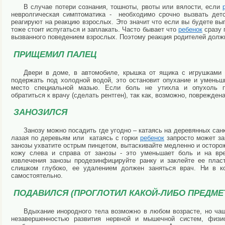
В случае потери сознания, тошноты, рвоты или вялости, если
невролгическая симптоматика - необходимо срочно вызвать дет
реагируют на реакцию взрослых. Это значит что если вы будете вы
тоже стоит испугаться и заплакать. Часто бывает что
ребенок
сразу п
вызванного поведением взрослых. Поэтому реакция родителей долж
ПРИЩЕМИЛ ПАЛЕЦ
Двери в доме, в автомобиле, крышка от ящика с игрушками
подержать под холодной водой, это остановит опухание и уменьш
место специальной мазью. Если боль не утихла и опухоль пр
обратиться к врачу (сделать рентген), так как, возможно, повреждена
ЗАНОЗИЛСЯ
Занозу можно посадить где угодно – катаясь на деревянных санк
лазая по деревьям или катаясь с горки
ребенок
запросто может за
занозы ухватите острым пинцетом, вытаскивайте медленно и осторож
кожу слева и справа от занозы - это уменьшает боль и на вр
извлечения занозы продезинфицируйте ранку и заклейте ее плас
слишком глубоко, ее удалением должен заняться врач. Ни в к
самостоятельно.
ПОДАВИЛСЯ (ПРОГЛОТИЛ КАКОЙ-ЛИБО ПРЕДМЕ
Вдыхание инородного тела возможно в любом возрасте, но чаще
незавершенностью развития нервной и мышечной систем, физио