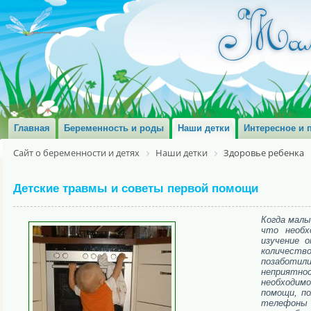
Главная
Беременность и роды
Наши детки
Интересное и 
Сайт о беременности и детях
Наши детки
Здоровье ребенка
Детские травмы и советы первой помощи
Когда малы
что необх
изучение 
количеств
позаботил
неприятн
необходим
помощи, п
телефоны э