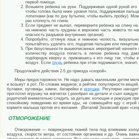
первой помощи.
Возьмите ребенка на руки. Поддерживая одной рукой его 
чтобы голова была ниже уровня тела, поддерживая пальца
лопатками (как по дну бутылки, чтобы выбить пробку). Мож
раз хлопнуть по спине.
Если предмет не выпал, переверните ребенка на спину на 
на нижнюю часть грудины и верхнюю часть живота по нап
опасность разрывов внутренних органов).
Попробуйте, оттянув язык и нижнюю челюсть, визуально
попытайтесь удалить его, подцепив пальцем или пинцетом.
При безуспешности вышеописанных мероприятий начните п
количеству воздуха попасть в легкие ребенка под давл
подбородок кверху и, прижавшись к его лицу так, чтобы 
воздух. Если
грудь
ребенка при этом поднимается, значит, 
Продолжайте действия 2-5 до приезда «скорой».
Меры предосторожности. Не надо давать маленьким детям мел
и возьмут в рот. По словам медиков, в рейтинг популярности веще
булавки, пуговицы, камни, батарейки и
игрушки
. Регулярно находя
проглотил игрушку на магнитах ( разобрал на детали и съел каждую
родителей внимательно следить за детьми: колющие и режущие пре
спокойному поведению во время еды, не совмещайте еду с игрой 
кормите малыша против его желания. (Виталий Зазовский врач «ско
ОТМОРОЖЕНИЕ
Отморожение — повреждение тканей тела под влиянием холод
воздуха, скорости ветра, от состояния организма и др. Очень важ
обуви человек быстрее замерзает. Все это надо учитывать, отправ