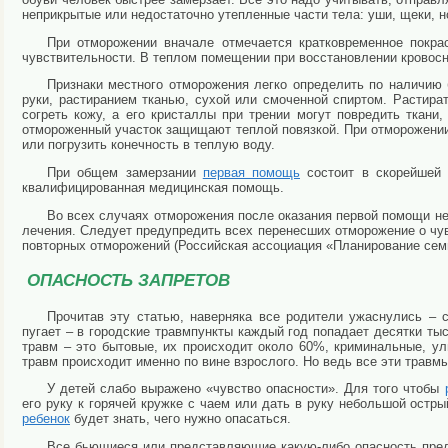
неприкрытые или недостаточно утепленные части тела: уши, щеки, но
При отморожении вначале отмечается кратковременное покра
чувствительности. В теплом помещении при восстановлении кровосн
Признаки местного отморожения легко определить по наличию 
руки, растиранием тканью, сухой или смоченной спиртом. Растират
согреть кожу, а его кристаллы при трении могут повредить ткан
отмороженный участок защищают теплой повязкой. При отморожении
или погрузить конечность в теплую воду.
При общем замерзании
первая помощь
состоит в скорейшей 
квалифицированная медицинская помощь.
Во всех случаях отморожения после оказания первой помощи н
лечения. Следует предупредить всех перенесших отморожение о чу
повторных отморожений (Российская ассоциация «Планирование сем
ОПАСНОСТЬ ЗАПРЕТОВ
Прочитав эту статью, наверняка все родители ужаснулись – 
пугает – в городские травмпункты каждый год попадает десятки ты
травм – это бытовые, их происходит около 60%, криминальные, у
травм происходит именно по вине взрослого. Но ведь все эти травм
У детей слабо выражено «чувство опасности». Для того чтобы
его руку к горячей кружке с чаем или дать в руку небольшой остр
ребенок
будет знать, чего нужно опасаться.
Все бьющиеся или представляющие какую-либо опасность пред