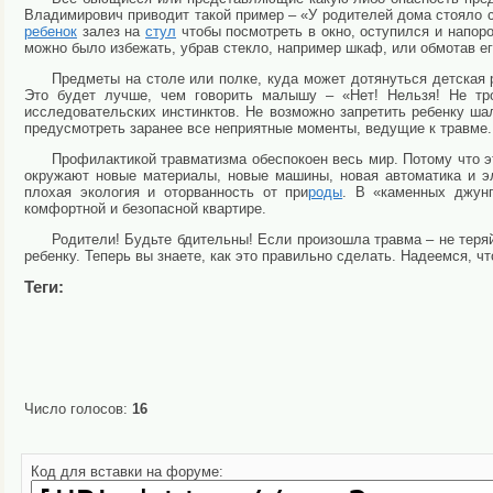
Владимирович приводит такой пример – «У родителей дома стояло с
ребенок
залез на
стул
чтобы посмотреть в окно, оступился и напор
можно было избежать, убрав стекло, например шкаф, или обмотав ег
Предметы на столе или полке, куда может дотянуться детская р
Это будет лучше, чем говорить малышу – «Нет! Нельзя! Не тро
исследовательских инстинктов. Не возможно запретить ребенку шал
предусмотреть заранее все неприятные моменты, ведущие к травме.
Профилактикой травматизма обеспокоен весь мир. Потому что э
окружают новые материалы, новые машины, новая автоматика и э
плохая экология и оторванность от при
роды
. В «каменных джунг
комфортной и безопасной квартире.
Родители! Будьте бдительны! Если произошла травма – не тер
ребенку. Теперь вы знаете, как это правильно сделать. Надеемся, чт
Теги:
Число голосов:
16
Код для вставки на форуме: