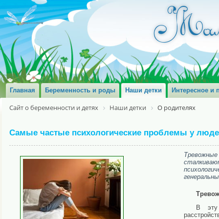
Главная
Беременность и роды
Наши детки
Интересное и 
Сайт о беременности и детях
Наши детки
О родителях
Самые частые психологические проблемы у люде
Тревожные
сталкиваю
психологич
генеральны
Тревож
В эту 
расстройс