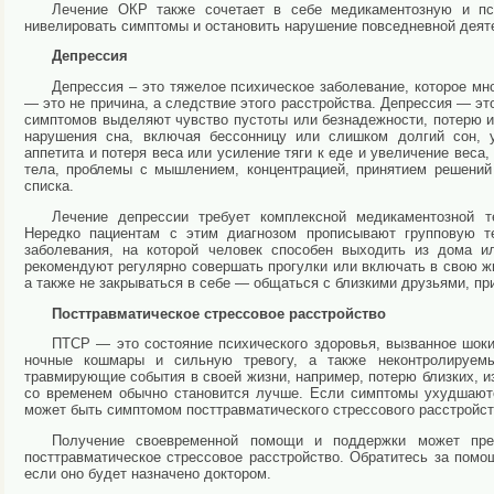
Лечение ОКР также сочетает в себе медикаментозную и пси
нивелировать симптомы и остановить нарушение повседневной деяте
Депрессия
Депрессия – это тяжелое психическое заболевание, которое мн
— это не причина, а следствие этого расстройства. Депрессия — это
симптомов выделяют чувство пустоты или безнадежности, потерю и
нарушения сна, включая бессонницу или слишком долгий сон, у
аппетита и потеря веса или усиление тяги к еде и увеличение вес
тела, проблемы с мышлением, концентрацией, принятием решени
списка.
Лечение депрессии требует комплексной медикаментозной т
Нередко пациентам с этим диагнозом прописывают групповую т
заболевания, на которой человек способен выходить из дома и
рекомендуют регулярно совершать прогулки или включать в свою 
а также не закрываться в себе — общаться с близкими друзьями, п
Посттравматическое стрессовое расстройство
ПТСР — это состояние психического здоровья, вызванное шок
ночные кошмары и сильную тревогу, а также неконтролируем
травмирующие события в своей жизни, например, потерю близких, и
со временем обычно становится лучше. Если симптомы ухудшаютс
может быть симптомом посттравматического стрессового расстройст
Получение своевременной помощи и поддержки может пре
посттравматическое стрессовое расстройство. Обратитесь за помо
если оно будет назначено доктором.