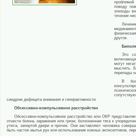
проблемой 
поводу по
эпизоды вн
течение нес
Лечени
медикамент
физическая
другое.
Биполя
Это со
включающие
могут негат
мыслить. Б
перепады н
В бол
консультир
психическо
сопутствую
синдром дефицита внимания и гиперактивности.
Обсессивно-компульсивное расстройство
Обсессивно-компульсивное расстройство или ОКР представляе
отнести боязнь заражения или грязи, болезненная тяга к упорядоч
утюга, запертой двери и прочее. Они заставляют человека совер
быть частое мытье рук или использование кожных антисептиков, пер