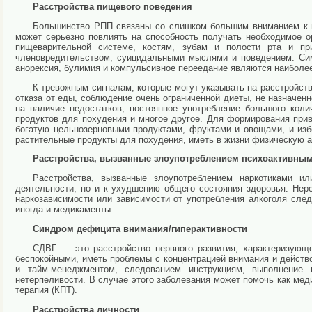
Расстройства пищевого поведения
Большинство РПП связаны со слишком большим вниманием к в
может серьезно повлиять на способность получать необходимое 
пищеварительной системе, костям, зубам и полости рта и пр
членовредительством, суицидальными мыслями и поведением. Сим
анорексия, булимия и компульсивное переедание являются наиболе
К тревожным сигналам, которые могут указывать на расстройст
отказа от еды, соблюдение очень ограниченной диеты, не назначе
на наличие недостатков, постоянное употребление большого кол
продуктов для похудения и многое другое. Для формирования прив
богатую цельнозерновыми продуктами, фруктами и овощами, и изб
растительные продукты для похудения, иметь в жизни физическую а
Расстройства, вызванные злоупотреблением психоактивны
Расстройства, вызванные злоупотреблением наркотиками и
деятельности, но и к ухудшению общего состояния здоровья. Нере
наркозависимости или зависимости от употребления алкоголя след
иногда и медикаменты.
Синдром дефицита внимания/гиперактивности
СДВГ — это расстройство нервного развития, характеризующ
беспокойными, иметь проблемы с концентрацией внимания и действ
и тайм-менеджментом, следованием инструкциям, выполнение к
нетерпеливости. В случае этого заболевания может помочь как ме
терапия (КПТ).
Расстройства личности