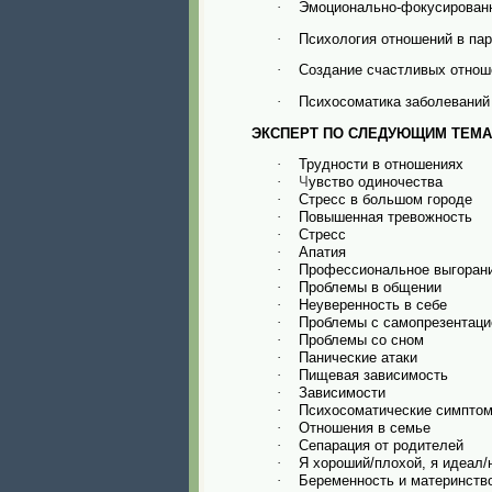
Эмоционально-фокусированн
·
Психология отношений в па
·
Создание счастливых отнош
·
Психосоматика заболеваний
·
ЭКСПЕРТ ПО СЛЕДУЮЩИМ ТЕМ
Трудности в отношениях‌
·
Ч
увство одиночества‌‌
·
Стресс в большом городе‌‌
·
Повышенная тревожность‌‌‌
·
Стресс‌‌
·
Апатия‌‌
·
Профессиональное выгорани
·
Проблемы в общении‌‌
·
Неуверенность в себе
·
Проблемы с самопрезентаци
·
Проблемы со сном
·
Панические атаки
·
Пищевая зависимость
·
Зависимости
·
Психосоматические симпто
·
Отношения в семье
·
Сепарация от родителей‌‌
·
Я хороший/плохой, я идеал/
·
Беременность и материнств
·