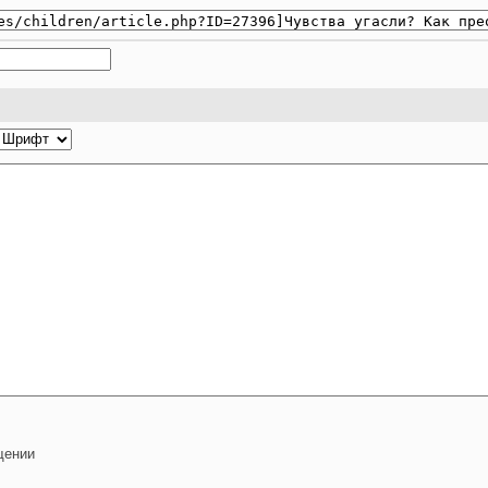
щении