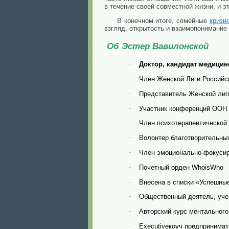
в течение своей совместной жизни, и э
В конечном итоге, семейные
кризи
взгляд, открытость и взаимопонимание
Об Эстер Вавилонской
Доктор, кандидат медицин
·
‌Член Женской Лиги Российс
·
Представитель Женской лиг
·
Участник конференций ООН (
·
Член психотерапевтической
·
Волонтер благотворительны
·
Член эмоционально-фокусир
·
Почетный орден WhoisWho
·
Внесена в списки «Успешные
·
Общественный деятель, уч
·
Авторский курс ментального
·
‌Executiveкоуч предпринима
·