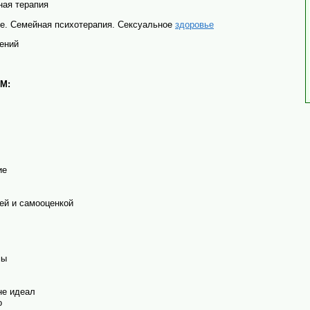
ая терапия
ре. Семейная психотерапия.
Сексуальное
здоровье
ений
АМ
:
е‌
ей и самооценкой
мы
не идеал
о