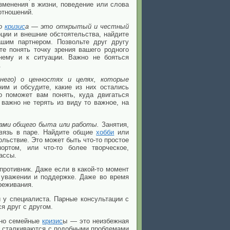
изменения в жизни, поведение или слова
отношений.
го
кризис
а — это открытый и честный
ции и внешние обстоятельства, найдите
шим партнером. Позвольте друг другу
те понять точку зрения вашего родного
нему и к ситуации. Важно не бояться
.
него) о ценностях и целях, которые
им и обсудите, какие из них остались
о поможет вам понять, куда двигаться
 важно не терять из виду то важное, на
ами общего быта или работы.
Занятия,
связь в паре. Найдите общие
хобби
или
льствие. Это может быть что-то простое
портом, или что-то
более творческое,
ассы.
противник. Даже если в какой-то момент
уважении и поддержке. Даже во время
реживания.
у специалиста. Парные консультации с
я друг с другом.
, но семейные
кризис
ы — это неизбежная
р сталкиваются с подобными проблемами