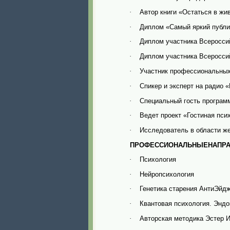
‌Автор книги «Остаться в ж
·
‌Диплом «Самый яркий публ
·
Диплом участника Всероссий
·
Диплом участника Всероссийс
·
Участник профессиональны
·
Спикер и эксперт на радио 
·
Специальный гость програм
·
Ведет проект «Гостиная пси
·
Исследователь в области ж
·
ПРОФЕССИОНАЛЬНЫЕ
НАПР
Психология
·
Нейропсихология
·
Генетика старения АнтиЭйд
·
Квантовая психология.
Эндо
·
Авторская методика Эстер 
·