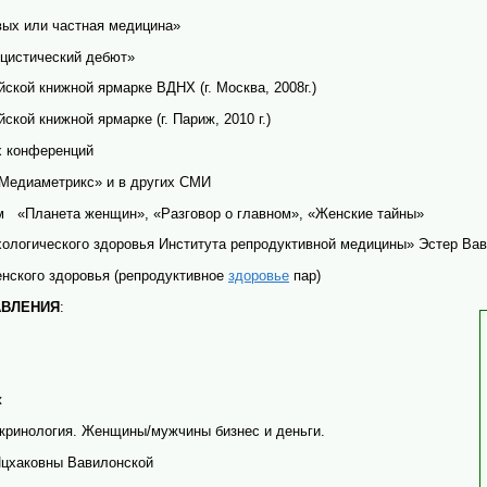
ивых или частная медицина»
ицистический дебют»
ской книжной ярмарке ВДНХ (г. Москва, 2008г.)
кой книжной ярмарке (г. Париж, 2010 г.)
х конференций
«Медиаметрикс» и в других СМИ
м
«Планета женщин», «Разговор о главном», «Женские тайны»
хологического здоровья Института репродуктивной медицины» Эстер Вав
енского здоровья (репродуктивное
здоровье
пар)
АВЛЕНИЯ
:
ж
кринология.
Женщины/мужчины бизнес и деньги.
Ицхаковны Вавилонской