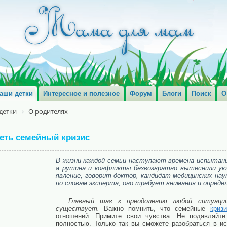
аши детки
Интересное и полезное
Форум
Блоги
Поиск
О
детки
О родителях
леть семейный кризис
В жизни каждой семьи наступают времена испытаний
а рутина и конфликты безвозвратно вытеснили ую
явление, говорит доктор, кандидат медицинских нау
по словам эксперта, оно требует внимания и определ
Главный шаг к преодолению любой ситуац
существует.
Важно помнить, что семейные
кризи
отношений. Примите свои чувства. Не подавляйте
полностью. Только так вы сможете разобраться в ис