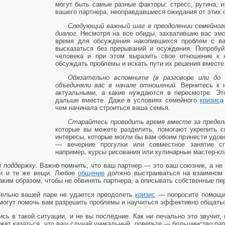
могут быть самые разные факторы: стресс, рутина, 
вашего партнера, неоправдавшиеся ожидания от этих 
Следующий важный шаг в преодолении семейно
диалог.
Несмотря на все обиды, захватившие вас эмо
время для обсуждения накопившихся проблем с ва
высказаться без прерываний и осуждения. Попробуй
человека и при этом выразить свое отношение к 
обсуждать проблемы и искать пути их решения вместе
Обязательно вспомните (в разговоре или до 
объединяли вас в начале отношений.
Вернитесь к н
актуальными, а какие нуждаются в пересмотре. Эт
дальше вместе. Даже в условиях семейного
кризис
а
чем начинала строиться ваша семья.
Старайтесь проводить время вместе за предел
которые вы можете разделить, помогают укрепить 
интересы, которые могли бы вам обоим принести удово
— вечерние прогулки или совместное занятие с
например, курсы рисования или кулинарные мастер-кл
 поддержку.
Важно помнить, что ваш партнер — это ваш союзник, а не 
ни и те же вещи. Любое
общение
должно выстраиваться на взаимном 
аким образом, чтобы не обвинять партнера, а описывать собственные пе
тельно вашей паре не удается преодолеть
кризис
— попросите помощи 
могут помочь вам разрешить проблемы и научиться эффективно общатьс
ись в такой ситуации, и не вы последние. Как ни печально это звучит
ожет казаться, что ваш случай уникальный, поверьте — большинство па