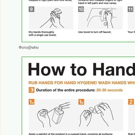
Фото@who