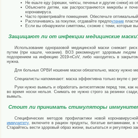
Не ешьте еду (орешки, чипсы, печенье и другие снеки) из 
Объясните детям, как распространяются микробы и поче
коронавируса.
Часто проветривайте помещения. Обеспечьте оптимальный 
Расплачиваясь за покупки, отдавайте предпо
чтение
пласти
Если вы обнаружили симптомы, схожие с теми, которые вы
Защищают ли от инфекции медицинские маски
Использование одноразовой медицинской маски снижает рис
путем (при кашле, чихании). ВОЗ рекомендует здоровым людям 
подозрением на инфекцию 2019-nCoV, либо находитесь в закрыт
нужна.
Для больных ОРВИ ношение маски обязательно, маску нужно ме
Специалисты напоминают: маска эффективна только вкупе с ре
Руки нужно вымыть и обработать антисептиком перед тем, как на
во время носки нельзя. Снимать ее нужно строго за резинки сзади
вымыть.
Стоит ли принимать стимуляторы иммуните
Специфических методов профилактики новой коронавирусн
иммунитету
, включите в рацион продукты, богатые витаминами, в
Старайтесь вести здоровый образ жизни, высыпаться и регулярно з