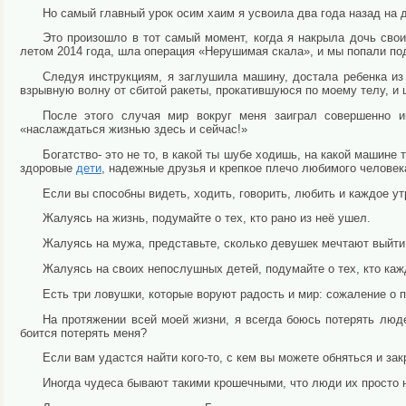
Но самый главный урок осим хаим я усвоила два года назад на д
Это произошло в тот самый момент, когда я накрыла дочь св
летом 2014 года, шла операция «Нерушимая скала», и мы попали по
Следуя инструкциям, я заглушила машину, достала ребенка из
взрывную волну от сбитой ракеты, прокатившуюся по моему телу, и 
После этого случая мир вокруг меня заиграл совершенно и
«наслаждаться жизнью здесь и сейчас!»
Богатство- это не то, в какой ты шубе ходишь, на какой машине 
здоровые
дети
, надежные друзья и крепкое плечо любимого человек
Если вы способны видеть, ходить, говорить, любить и каждое ут
Жалуясь на жизнь, подумайте о тех, кто рано из неё ушел.
Жалуясь на мужа, представьте, сколько девушек мечтают выйти
Жалуясь на своих непослушных детей, подумайте о тех, кто кажд
Есть три ловушки, которые воруют радость и мир: сожаление о 
На протяжении всей моей жизни, я всегда боюсь потерять люде
боится потерять меня?
Если вам удастся найти кого-то, с кем вы можете обняться и зак
Иногда чудеса бывают такими крошечными, что люди их просто 