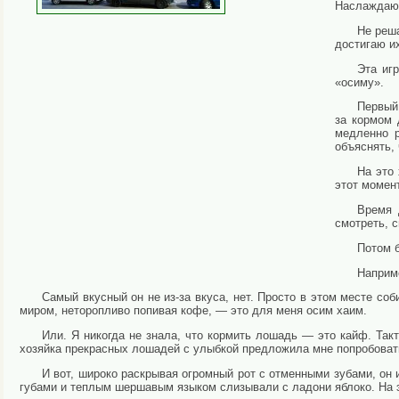
Наслаждаю
Не реша
достигаю и
Эта иг
«осиму».
Первый 
за кормом 
медленно р
объяснять, 
На это 
этот момент
Время 
смотреть, 
Потом б
Наприме
Самый вкусный он не из-за вкуса, нет. Просто в этом месте со
миром, неторопливо попивая кофе, — это для меня осим хаим.
Или. Я никогда не знала, что кормить лошадь — это кайф. Так
хозяйка прекрасных лошадей с улыбкой предложила мне попробовать
И вот, широко раскрывая огромный рот с отменными зубами, он
губами и теплым шершавым языком слизывали с ладони яблоко. На э