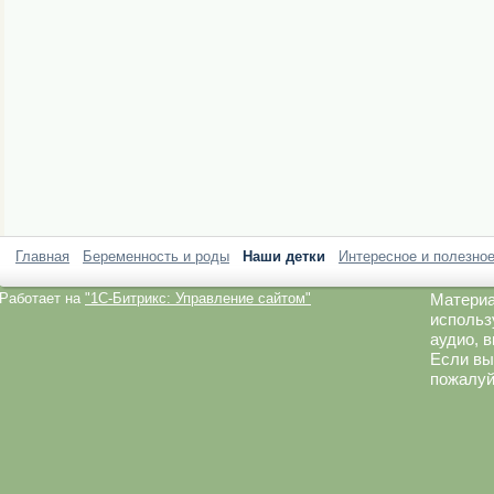
Главная
Беременность и роды
Наши детки
Интересное и полезно
Работает на
"1C-Битрикс: Управление сайтом"
Материа
использ
аудио, 
Если вы
пожалуй