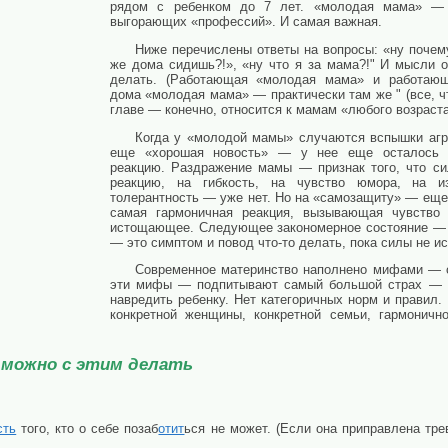
рядом с ребенком до 7 лет. «молодая мама» —
выгорающих «профессий». И самая важная.
Ниже перечислены ответы на вопросы: «ну почем
же дома сидишь?!», «ну что я за мама?!" И мысли о
делать. (Работающая «молодая мама» и работаю
дома «молодая мама» — практически там же " (все, ч
главе — конечно, относится к мамам «любого возраста
Когда у «молодой мамы» случаются вспышки агр
еще «хорошая новость» — у нее еще осталось 
реакцию. Раздражение мамы — признак того, что си
реакцию, на гибкость, на чувство юмора, на и
толерантность — уже нет. Но на «самозащиту» — еще 
самая гармоничная реакция, вызывающая чувств
истощающее. Следующее закономерное состояние — д
— это симптом и повод что-то делать, пока силы не ис
Современное материнство наполнено мифами — о
эти мифы — подпитывают самый большой страх — бы
навредить ребенку. Нет категоричных норм и правил.
конкретной женщины, конкретной семьи, гармоничн
 можно с этим делать
сть
того, кто о себе позаб
отит
ься не может. (Если она приправлена тр