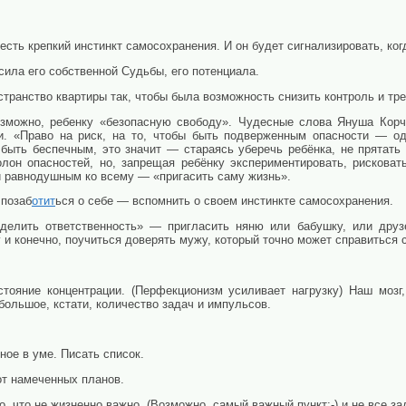
 есть крепкий инстинкт самосохранения. И он будет сигнализировать, ког
 сила его собственной Судьбы, его потенциала.
транство квартиры так, чтобы была возможность снизить контроль и тре
озможно, ребенку «безопасную свободу». Чудесные слова Януша Кор
и. «Право на риск, на то, чтобы быть подверженным опасности — о
 быть беспечным, это значит — стараясь уберечь ребёнка, не прятать 
олон опасностей, но, запрещая ребёнку экспериментировать, рисковат
и равнодушным ко всему — «пригасить саму жизнь».
 позаб
отит
ься о себе — вспомнить о своем инстинкте самосохранения.
зделить ответственность» — пригласить няню или бабушку, или друз
у и конечно, поучиться доверять мужу, который точно может справиться 
стояние концентрации. (Перфекционизм усиливает нагрузку) Наш моз
большое, кстати, количество задач и импульсов.
ное в уме. Писать список.
от намеченных планов.
о, что не жизненно важно. (Возможно, самый важный пункт:-) и не все з