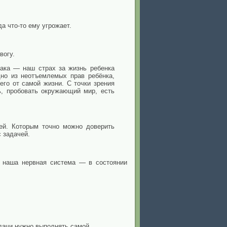
да что-то ему угрожает.
вогу.
чака — наш страх за жизнь ребенка
дно из неотъемлемых прав ребёнка,
его от самой жизни. С точки зрения
ь, пробовать окружающий мир, есть
ей. Которым точно можно доверить
с задачей.
г, наша нервная система — в состоянии
адачи нужно выполнять самой.