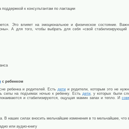
 поддержкой к консультантам по лактации
яется. Это влияет на эмоциональное и физическое состояние. Важн
моны». А для того, чтобы выбрать для себя «свой стабилизирующи
анса
н
с ребенком
не ребенка и родителей. Есть
дети
и родители, которым это не нужн
ь силы на подъемах ночью к ребенку. Есть
дети
, у которых были сл
покаиваются и стабилизируются, ощущая мамин запах и тепло. И
сов
та. В наших силах вносить мельчайшие изменения в то мельчайшее, что 
дио или аудио-книгу