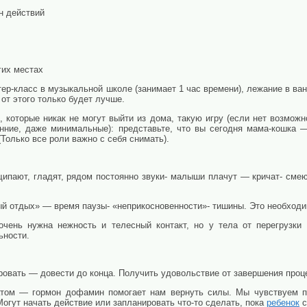
н действий
гих местах
тер-класс в музыкальной школе (занимает 1 час времени), лежание в ва
т этого только будет лучше.
 которые никак не могут выйти из дома, такую игру (если нет возмож
ние, даже минимальные): представьте, что вы сегодня мама-кошка —
Только все роли важно с себя снимать).
щипают, гладят, рядом постоянно звуки- малыши плачут — кричат- с
й отдых» — время паузы- «неприкосновенности»- тишины. Это необходи
чень нужна нежность и телесный контакт, но у тела от перегрузки 
ьности.
ровать — довести до конца. Получить удовольствие от завершения проце
атом — гормон дофамин помогает нам вернуть силы. Мы чувствуем п
Могут начать действие или запланировать что-то сделать, пока
ребенок
с