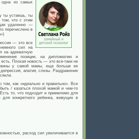
 одна из самых
у ты устаешь, ты
 том, что с этим
щая удаленно —
то перечислено в
»)
ессии — это все
немного сил на
л на адекватную
зменение позиции, на дипломатию и
есть. Плохая новость — это все-таки не
о вины у самой мамы, еще больше ее
епрессия, апатия, слезы. Раздражение
сякли.
 том, как «идеально и правильно». Все
ть / казаться плохой мамой и чем-то
 Есть то, что подходит и приемлемо для
о для конкретного ребенка, живущих в
евожностью, расход сил увеличивается в