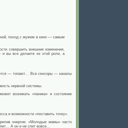
нной, поход с мужем в кино — самым
ности совершить внешние изменения,
 и вы все делаете из этой роли, а
меются — топают… Все сенсоры — каналы
мость нервной системы.
может возникать «паника» и состояние
сса и возможности «поставить точку».
рилив энергии. «Молодые мамы» часто
пит… А он и не спит вовсе…