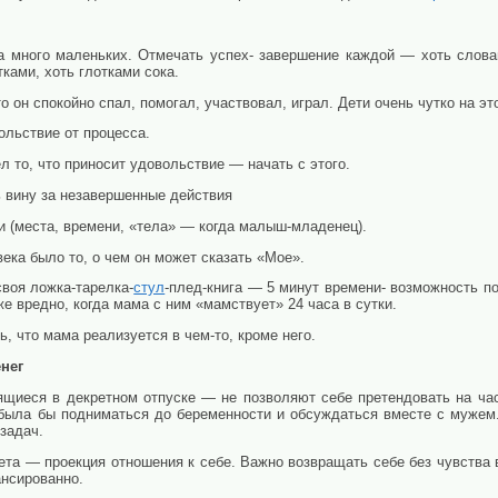
а много маленьких. Отмечать успех- завершение каждой — хоть словам
ками, хоть глотками сока.
то он спокойно спал, помогал, участвовал, играл. Дети очень чутко на эт
ольствие от процесса.
 то, что приносит удовольствие — начать с этого.
 вину за незавершенные действия
и (места, времени, «тела» — когда малыш-младенец).
ека было то, о чем он может сказать «Мое».
своя ложка-тарелка-
стул
-плед-книга — 5 минут времени- возможность п
е вредно, когда мама с ним «мамствует» 24 часа в сутки.
ь, что мама реализуется в чем-то, кроме него.
нег
иеся в декретном отпуске — не позволяют себе претендовать на час
 была бы подниматься до беременности и обсуждаться вместе с мужем
задач.
та — проекция отношения к себе. Важно возвращать себе без чувства 
нсированно.