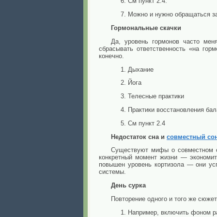
См пункт 2.4.
Можно и нужно обращаться за
Гормональные скачки
Да, уровень гормонов часто мен
сбрасывать ответственность «на гор
конечно.
Дыхание
Йога
Телесные практики
Практики восстановления бал
См пункт 2.4
Недостаток сна и
совместный со
Существуют мифы о совместном с
конкретный момент жизни — экономит
повышен уровень кортизола — они ус
системы.
День сурка
Повторение одного и того же сюже
Например, включить фоном ра