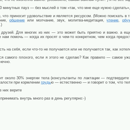
0 минутных пауз — без мыслей о том «так, что мне еще нужно сделать»,
, что приносит удовольствие и является ресурсом. (Можно поискать в та
ение,
общение
или молчание, звук, молитва-медитация,
чтение
,
обу
…)
 друзей. Для многих из них — это может быть приятно и важно. а ещ
е нам помочь — когда их просят о чем-то конкретном, чем когда предо
сть на себя, если что-то не получается или не получается так, как хотел
ся самого плохого, если я этого не сделаю? Как правило — самое у
онечно.
т около 30% энергии тела (консультанты по лактации — подтвердите 
сталости при кормлении
грудь
ю — естественно — и говорит о том, что тел
в них верите
ринимать внутрь много раз в день регулярно:-)