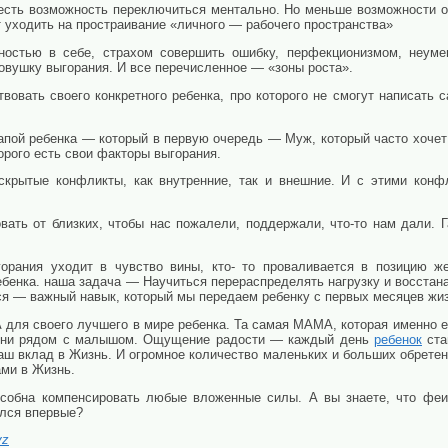
ть возможность переключиться ментально. Но меньше возможности о
уходить на простраивание «личного — рабочего пространства»
ностью в себе, страхом совершить ошибку, перфекционизмом, неумен
овушку выгорания. И все перечисленное — «зоны роста».
вовать своего конкретного ребенка, про которого не смогут написать
папой ребенка — который в первую очередь — Муж, который часто хочет 
орого есть свои факторы выгорания.
крытые конфликты, как внутренние, так и внешние. И с этими конф
вать от близких, чтобы нас пожалели, поддержали, что-то нам дали.
ыгорания уходит в чувство вины, кто- то проваливается в позицию
бенка. наша задача — Научиться перераспределять нагрузку и восстан
ся — важный навык, который мы передаем ребенку с первых месяцев жиз
ля своего лучшего в мире ребенка. Та самая МАМА, которая именно е
ени рядом с малышом. Ощущение радости — каждый день
ребенок
ста
ш вклад в Жизнь. И огромное количество маленьких и больших обретен
ами в Жизнь.
собна компенсировать любые вложенные силы. А вы знаете, что феи
ялся впервые?
yz