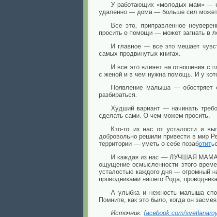
У работающих «молодых мам» — ес
удаленно — дома — больше сил может 
Все это, приправленное неуверен
просить о помощи — может загнать в л
И главное — все это мешает чувст
самых продвинутых книгах.
И все это влияет на отношения с 
с женой и в чем нужна помощь. И у кот
Появление малыша — обостряет с
разбираться.
Худший вариант — начинать требо
сделать сами. О чем можем просить.
Кто-то из нас от усталости и в
добровольно решили привести в мир Ре
территории — уметь о себе позаб
отит
ь
И каждая из нас — ЛУЧШАЯ МАМА д
ощущение осмысленности этого врем
усталостью каждого дня — огромный на
проводниками нашего Рода, проводник
А улыбка и нежность малыша спо
Помните, как это было, когда он засме
Источник:
facebook.com/svetlanaro