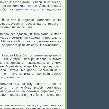
й садик возле дома. В первый же вечер,
е нужна жалобная книга». Денискин папа
жалобы на
детский сад
», – вздохнул
сейчас все в порядке, жалобная книга
лись друзья, интересы, да и опять же –
собенно не запрещает.
ли процесс адаптации. Вернулись с моря
дущему режиму, не ходили на прогулки с
и Марику в общих чертах, показывали на
 здорово в детском саду. Но оказалось,
 Но едва Марк был оставлен на дневной
ь такие утра – четыре месяца. А потом
частью, хорошим, понимающим и чутким.
нь 5 декабря, когда Марк проснулся и
лово. Потом был долгий больничный, и
, но я уже понимала, как себя вести.
садовский ритм.
елился тем, как ему нравится играть с
акта, что их не будет рядом почти весь
 был один из самых сложных периодов для
ации ребенка к садику. Может быть, это
бы, как минимум, месяц водила сына на
он, пока он хорошо воспринимает садик».