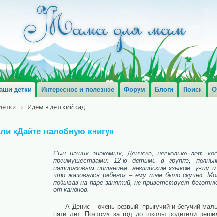
аши детки
Интересное и полезное
Форум
Блоги
Поиск
О
детки
Идем в детский сад
или «Дайте жалобную книгу»
Сын наших знакомых, Дениска, несколько лет хо
преимуществами: 12-ю детьми в группе, полны
пятиразовым питанием, английским языком, у-шу и
что жаловался ребенок – ему там было скучно. Мон
побывав на паре занятий, не приветствует беготню
от канонов.
А Денис – очень резвый, прыгучий и бегучий мал
пяти лет. Поэтому за год до школы родители реши