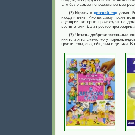
Это было самое неправильное мое реш
(2) Играть в
детский сад
дома.
Р
каждый день. Иногда сразу после возв
сценарии, которые происходят не дом
воспитатели. Да и простое проговарив
(3) Читать доброжелательные к
книги, и я их смело могу порекомендо
грусти, еды, сна, общения с детьми. 