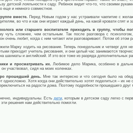
льзу детской лояльности к саду. Ребенок видит что-то, что своими рукам
но еще и немного совместное.
группе вместе.
Перед Новым годом у нас устраивали чаепитие с жела
ителям, во что и как они играют каждый день, на какой кровати спят и 
ихолога или старшего воспитателя приходить в группу, чтобы по
му чуть сложнее, чем остальным. Так после разговора с психологом,
он очень любит, когда с ним читают или разговаривают. Потом об этом 
или Марку ходить на рисование. Теперь понедельник и четверг для нег
етьми приходит учитель рисования, и они целый час занимаются творче
на шахматы и английский. И это все тоже из разряда дополнительных ра
ники и просматривать их.
Любимое дело Марика, особенно в дальне
х он участвовал, сидя на моих коленках.
про прошедший день.
Мне так интересно и что сегодня было на обед,
 односложно. Хотя когда они действительно хотят поделиться – их не о
переключиться на радости дома. Поэтому подробности прошедшего друг
онечно, индивидуальны. Есть
дети
, которым в детском саду легко с пер
и эти решения нам действительно помогли.