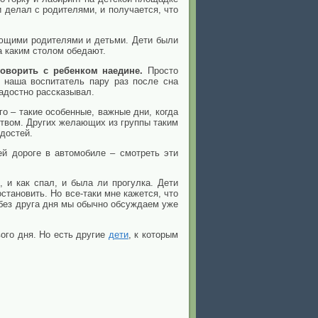
и делал с родителями, и получается, что
ющими родителями и детьми. Дети были
за каким столом обедают.
говорить с ребенком наедине.
Просто
 наша воспитатель пару раз после сна
радостно рассказывал.
о – такие особенные, важные дни, когда
ством. Других желающих из группы таким
достей.
й дороге в автомобиле – смотреть эти
 и как спал, и была ли прогулка. Дети
становить. Но все-таки мне кажется, что
 без друга дня мы обычно обсуждаем уже
вого дня. Но есть другие
дети
, к которым