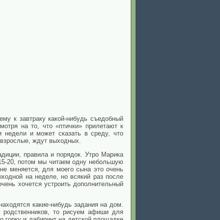
 ему к завтраку какой-нибудь съедобный
мотря на то, что «птички» прилетают к
и недели и может сказать в среду, что
и взрослые, ждут выходных.
адиции, правила и порядок. Утро Марика
 15-20, потом мы читаем одну небольшую
 не меняется, для моего сына это очень
ходной на неделе, но всякий раз после
очень хочется устроить дополнительный
находятся какие-нибудь задания на дом.
и родственников, то рисуем афиши для
то горку и лабиринт на детской площадке