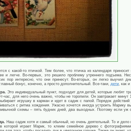
ся с какой-то птичкой. Тем более, что птичка из календаря приносит
ее и легче. Во-первых, это решило проблему утреннего подъема. Нес
их пор интересно, что они принесут. Во-вторых, он легко выучил дн
главный бонус, конечно, а просто дополнительный. Все-таки,
дети
, как 
тра.
Это индивидуальный пункт, подходит для детей, которые любят тр
т-час, для него очень важно, чтобы не торопили. Он завтракает минут
 выбирает игрушку в карман и идет в садик с папой. Порядок действий
биваться с ритма хождения. Ужасно хочется иногда устроить Марику вы
привычной схемы – пять будних дней, два выходных. Поэтому если уж 
да.
Наш садик хотя и самый обычный, но очень деятельный. То и дело 
в которой играет Марик, то клеим семейное дерево с фотографиям
ли для того, чтобы посадить лук в цветочном горшке. Также он знает, ч