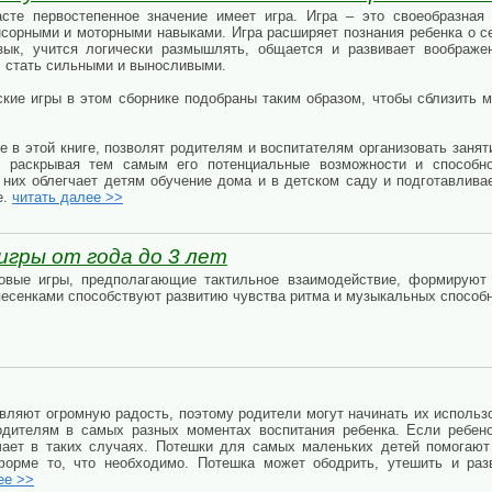
сте первостепенное значение имеет игра. Игра – это своеобразная
сорными и моторными навыками. Игра расширяет познания ребенка о се
язык, учится логически размышлять, общается и развивает воображ
, стать сильными и выносливыми.
кие игры в этом сборнике подобраны таким образом, чтобы сблизить 
е в этой книге, позволят родителям и воспитателям организовать занят
, раскрывая тем самым его потенциальные возможности и способно
в них облегчает детям обучение дома и в детском саду и подготавлива
е.
читать далее >>
игры от года до 3 лет
овые игры, предполагающие тактильное взаимодействие, формируют
песенками способствуют развитию чувства ритма и музыкальных спосо
вляют огромную радость, поэтому родители могут начинать их использо
дителям в самых разных моментах воспитания ребенка. Если ребенок
чает в таких случаях. Потешки для самых маленьких детей помогаю
форме то, что необходимо. Потешка может ободрить, утешить и раз
ее >>