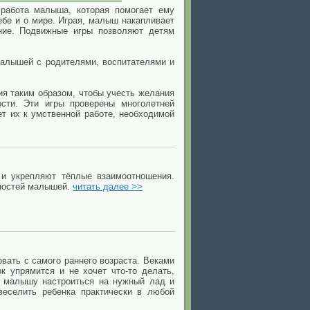
 работа малыша, которая помогает ему
бе и о мире. Играя, малыш накапливает
ение. Подвижные игры позволяют детям
малышей с родителями, воспитателями и
ия таким образом, чтобы учесть желания
сти. Эти игры проверены многолетней
ет их к умственной работе, необходимой
 и укрепляют тёплые взаимоотношения.
бностей малышей.
читать далее >>
вать с самого раннего возраста. Веками
 упрямится и не хочет что-то делать,
т малышу настроиться на нужный лад и
веселить ребенка практически в любой