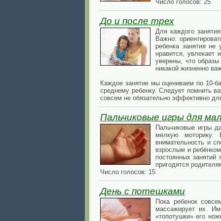
Число голосов: 25
До и после трех
Для каждого занятия
Важно: ориентироват
ребенка занятия не 
нравится, увлекает 
уверены, что образы
никакой жизненно важ
Каждое занятие мы оцениваем по 10-ба
среднему ребенку. Следует помнить ва
совсем не обязательно эффективно дл
Пальчиковые игры для ма
Пальчиковые игры да
мелкую моторику. 
внимательность и сп
взрослым и ребёнком
постоянных занятий 
пригодятся родителя
Число голосов: 15
День с потешками
Пока ребенок совсем
массажирует их. Им
«топотушки» его нож