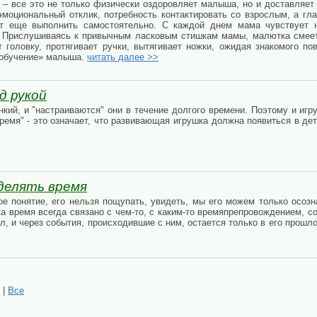
 – все это не только физически оздоровляет малыша, но и доставляет
эмоциональный отклик, потребность контактировать со взрослым, а гла
т еще выполнить самостоятельно. С каждой днем мама чувствует 
 Прислушиваясь к привычным ласковым стишкам мамы, малютка смеет
 головку, протягивает ручки, вытягивает ножки, ожидая знакомого по
«обучение» малыша.
читать далее >>
д рукой
нкий, и "настраиваются" они в течение долгого времени. Поэтому и иг
время" - это означает, что развивающая игрушка должна появиться в де
еделять время
ое понятие, его нельзя пощупать, увидеть, мы его можем только осозн
ка время всегда связано с чем-то, с каким-то времяпрепровождением, 
ыл, и через события, происходившие с ним, остается только в его про
|
Все