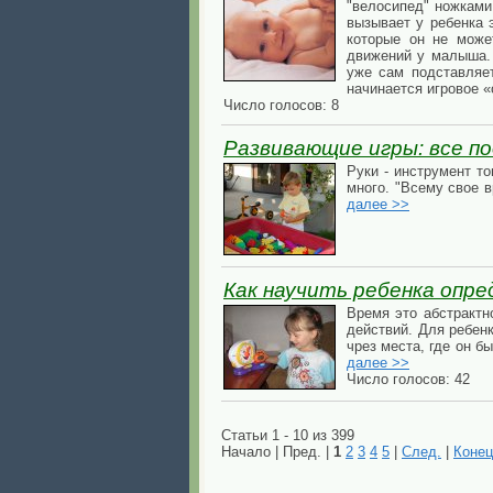
"велосипед" ножками
вызывает у ребенка 
которые он не може
движений у малыша.
уже сам подставляет
начинается игровое 
Число голосов: 8
Развивающие игры: все по
Руки - инструмент то
много. "Всему свое 
далее >>
Как научить ребенка опр
Время это абстрактн
действий. Для ребен
чрез места, где он б
далее >>
Число голосов: 42
Статьи 1 - 10 из 399
Начало | Пред. |
1
2
3
4
5
|
След.
|
Конец