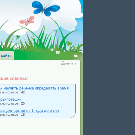
 сайте
печать
шие статьи
ак научить ребенка определять время
сло голосов: 42
гры-потешки
сло голосов: 25
ры для детей от 1 года до 5 лет
сло голосов: 18