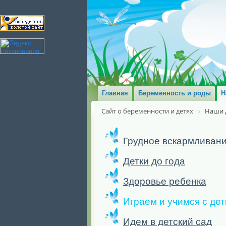
Главная
Беременность и роды
Н
Сайт о беременности и детях
Наши 
Грудное вскармливан
Детки до года
Здоровье ребенка
Играем и учимся с де
Идем в детский сад