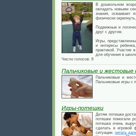
В дошкольном возра
овладеть новыми сен
знания, осваивает 
физически окрепнуть
Подвижные и логичес
друг с другом.
Игры, представленны
и интересы ребенка
практикой. Участие 
для обучения в школ
Число голосов: 8
Пальчиковые и жестовые 
Пальчиковые и жест
Пальчиковые игры с 
Игры-потешки
Детям потешки доста
потешки помогали ро
потешка очень выру
сделать в игровой 
ситуации.
читать дал