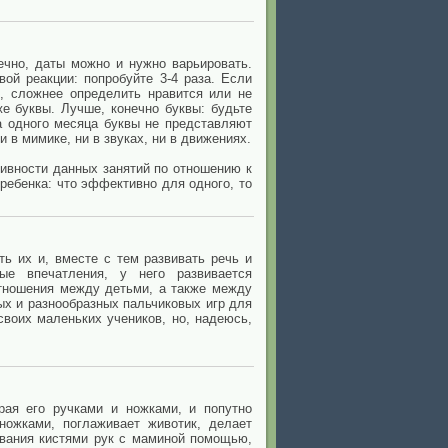
ечно, даты можно и нужно варьировать.
вой реакции: попробуйте 3-4 раза. Если
, сложнее определить нравится или не
же буквы. Лучше, конечно буквы: будьте
а одного месяца буквы не представляют
 в мимике, ни в звуках, ни в движениях.
тивности данных занятий по отношению к
ребенка: что эффективно для одного, то
ь их и, вместе с тем развивать речь и
ые впечатления, у него развивается
тношения между детьми, а также между
х и разнообразных пальчиковых игр для
воих маленьких учеников, но, надеюсь,
рая его ручками и ножками, и попутно
ножками, поглаживает животик, делает
ивания кистями рук с маминой помощью,