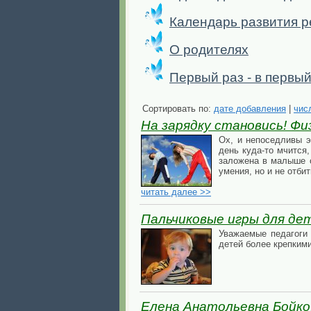
Календарь развития р
О родителях
Первый раз - в первый
Сортировать по:
дате добавления
|
чис
На зарядку становись! Ф
Ох, и непоседливы э
день куда-то мчится,
заложена в малыше с
умения, но и не отби
читать далее >>
Пальчиковые игры для дет
Уважаемые педагоги 
детей более крепким
Елена Анатольевна Бойко