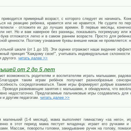
 приводится примерный возраст, с которого следует их начинать. Кон
ься на реакцию ребенка, нравится или не нравится. Не судите по пер
увлекли - отложите их до лучших времен. В первые месяцы, конечно
или нет. Но и вам наверное без разницы, показывать погремушку или 
 букв отложатся легко и в самом раннем возрасте. Просто для ребенк
ной ценности. Поэтому узнавание буквы внешне никак не проявляется: ни
лльной шкале (от 1 до 10). Эти оценки отражают наше видение эффек
жный принцип "Каждому свое!", учитывать индивидуальные склонности 
я другого.
читать далее >>
лышей от 2 до 5 лет
ют возможность родителям и воспитателям играть малышами, радоват
Благодаря таким играм ребёнок получает разнообразные сенсорн
особность сосредотачиваться. Такие игры формируют добрые взаимоо
. Проводя развивающие занятия с малышами, я обнаружила, что весёлы
явно недостаточно. Предлагаемые пальчиковые игры создавались для с
м и другим педагогам.
читать далее >>
 маленький (1-4 месяца), мама выполняет гимнастику «за него», иг
енно в этот период мама пестует младенца: играет его ручками и 
ками. Массаж, повороты головки, закидывание ручек на голову, помах