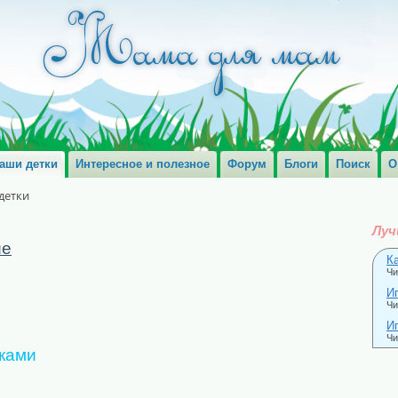
аши детки
Интересное и полезное
Форум
Блоги
Поиск
О
детки
Луч
ие
К
Чи
И
Чи
Иг
Чи
тками