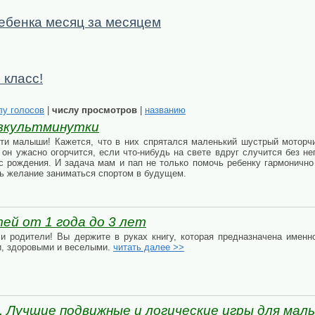
ебенка месяц за месяцем
 класс!
лу голосов
|
числу просмотров
|
названию
изкультминутки
ти малыши! Кажется, что в них спрятался маленький шустрый моторчи
 он ужасно огорчится, если что-нибудь на свете вдруг случится без не
 рождения. И задача мам и пап не только помочь ребенку гармонично 
ть желание заниматься спортом в будущем.
ей от 1 года до 3 лет
и родители! Вы держите в руках книгу, которая предназначена имен
и, здоровыми и веселыми.
читать далее >>
. Лучшие подвижные и логические игры для мал