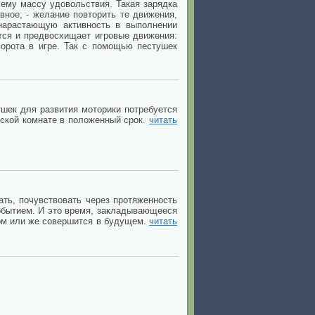
 ему массу удовольствия. Такая зарядка
вное, - желание повторить те движения,
нарастающую активность в выполнении
ся и предвосхищает игровые движения:
ворота в игре. Так с помощью пестушек
рушек для развития моторики потребуется
тской комнате в положенный срок.
читать
ать, почувствовать через протяженность
событием. И это время, закладывающееся
шлом или же совершится в будущем.
читать