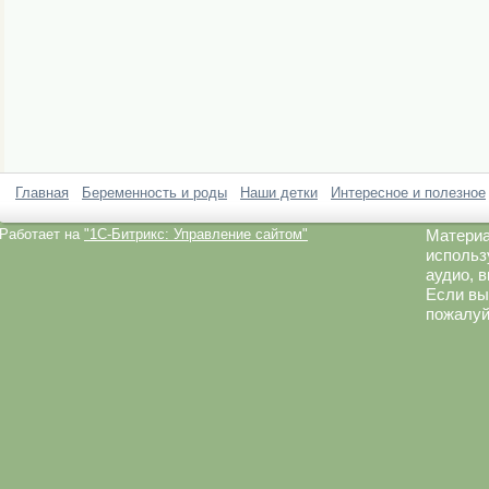
Главная
Беременность и роды
Наши детки
Интересное и полезное
Работает на
"1C-Битрикс: Управление сайтом"
Материа
использ
аудио, 
Если вы
пожалуй