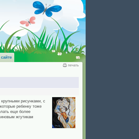
 сайте
печать
 крупными рисунками, с
 которые ребенку тоже
елать еще более
линовым жгутикам