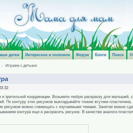
аши детки
Интересное и полезное
Форум
Блоги
Поиск
О
Играем с детьми
ура
03:32
и и зрительной координации. Возьмите любую раскраску для малышей, с
й. По контуру этих рисунков выкладывайте тонкие жгутики пластилина,
ие рисунков можно совмещать с изучаемыми темами. Занятие можно сд
ванием контура еще и раскрасить рисунок. В качестве аналога пласти