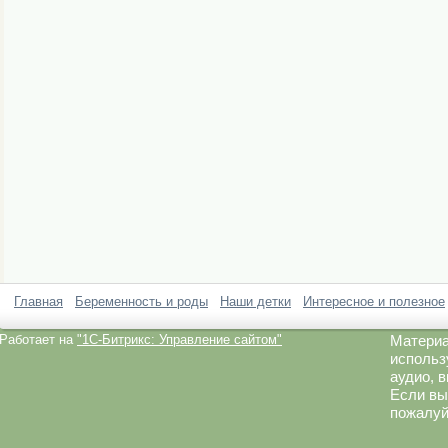
Главная
Беременность и роды
Наши детки
Интересное и полезное
Работает на
"1C-Битрикс: Управление сайтом"
Материа
использ
аудио, 
Если вы
пожалуй