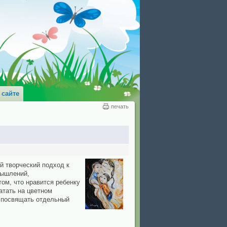
 сайте
печать
ой творческий подход к
мышлений,
ом, что нравится ребенку
атать на цветном
е посвящать отдельный