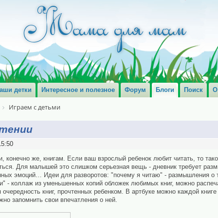
аши детки
Интересное и полезное
Форум
Блоги
Поиск
О
Играем с детьми
чтении
15:50
и, конечно же, книгам. Если ваш взрослый ребенок любит читать, то так
ться. Для малышей это слишком серьезная вещь - дневник требует раз
нных эмоций… Идеи для разворотов: "почему я читаю" - размышления о т
и" - коллаж из уменьшенных копий обложек любимых книг, можно распеч
я очередность книг, прочтенных ребенком. В артбуке можно каждой книг
ожно запомнить свои впечатления о ней.