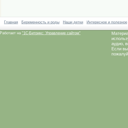
Главная
Беременность и роды
Наши детки
Интересное и полезное
Работает на
"1C-Битрикс: Управление сайтом"
Материа
использ
аудио, 
Если вы
пожалуй