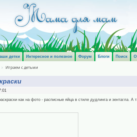
аши детки
Интересное и полезное
Форум
Блоги
Поиск
О
Играем с детьми
краски
7:01
скраски как на фото - расписные яйца в стиле дудлинга и зентагла. А