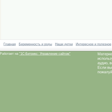
Главная
Беременность и роды
Наши детки
Интересное и полезное
Работает на
"1C-Битрикс: Управление сайтом"
Материа
использ
аудио, 
Если вы
пожалуй