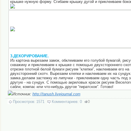
крышке нужную форму. Сгибаем крышку дугой и приклеиваем боко
3.ДЕКОРИРОВАНИЕ.
Из картона вырезаем замок, обклеиваем его голубой бумагой, рис
скважину и приклеиваем к крышке с помощью двухстороннего скот
отрезке плотной белой бумаги рисуем “клепки”, наклеиваем его на
двухсторонний скотч. Вырезаем клепки и наклеиваем их на сундук
замка делаем застежку из липучки - приклеиваем одну часть под з
другую - на сундук. С помощью акриловых красок рисуем Веселог
сабли, компас или что-нибудь другое “пиратское”. Готово!
Источник:
http://tanush.livejournal.com
Просмотров:
1571
Комментариев:
0
0