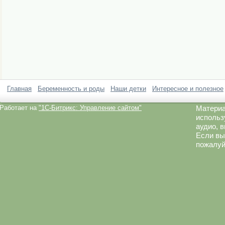
Главная
Беременность и роды
Наши детки
Интересное и полезное
Работает на
"1C-Битрикс: Управление сайтом"
Материа
использ
аудио, 
Если вы
пожалуй