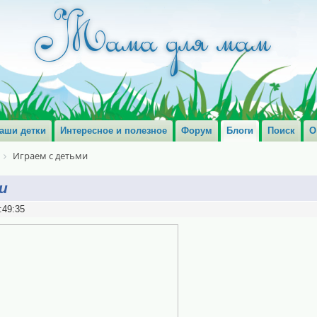
аши детки
Интересное и полезное
Форум
Блоги
Поиск
О
Играем с детьми
и
:49:35