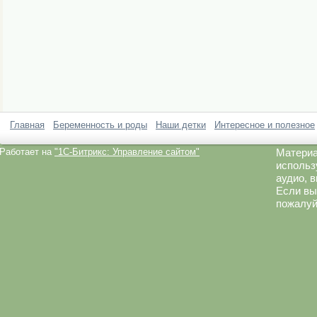
Главная
Беременность и роды
Наши детки
Интересное и полезное
Работает на
"1C-Битрикс: Управление сайтом"
Материа
использ
аудио, 
Если вы
пожалуй