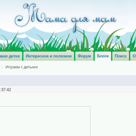
аши детки
Интересное и полезное
Форум
Блоги
Поиск
О
Играем с детьми
:37:42