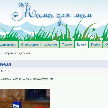
аши детки
Интересное и полезное
Форум
Блоги
Поиск
О
Играем с детьми
ения
:10:10
тавляем слоги, слова, предложения