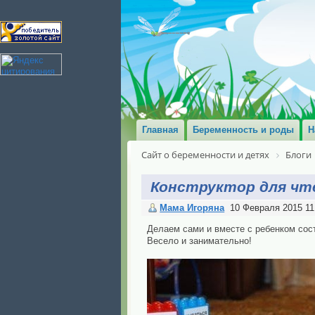
Главная
Беременность и роды
Н
Сайт о беременности и детях
Блоги
Конструктор для чт
Мама Игоряна
10 Февраля 2015 11
Делаем сами и вместе с ребенком сос
Весело и занимательно!