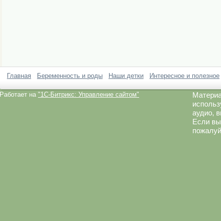
Главная
Беременность и роды
Наши детки
Интересное и полезное
Работает на
"1C-Битрикс: Управление сайтом"
Материа
использ
аудио, 
Если вы
пожалуй