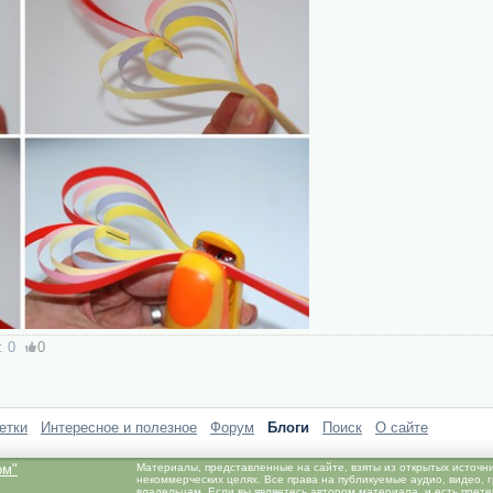
:
0
0
етки
Интересное и полезное
Форум
Блоги
Поиск
О сайте
ом"
Материалы, представленные на сайте, взяты из открытых источн
некоммерческих целях. Все права на публикуемые аудио, видео,
владельцам. Если вы являетесь автором материала, и есть прет