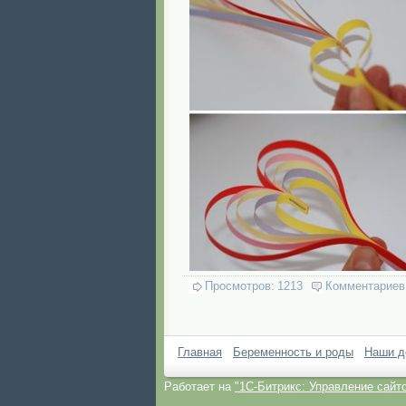
Просмотров:
1213
Комментариев
Главная
Беременность и роды
Наши д
Работает на
"1C-Битрикс: Управление сайт