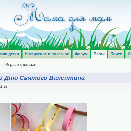
аши детки
Интересное и полезное
Форум
Блоги
Поиск
О
Играем с детьми
ко Дню Святого Валентина
11:27