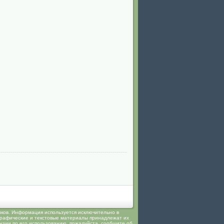
иков. Информация используется исключительно в
 графические и текстовые материалы принадлежат их
ензии по его использованию, пожалуйста,
сообщите
об