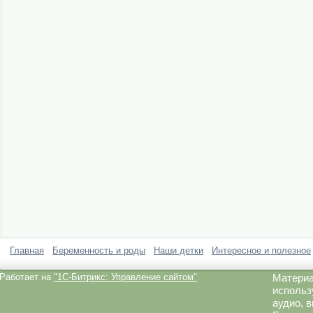
Главная
Беременность и роды
Наши детки
Интересное и полезное
Работает на
"1C-Битрикс: Управление сайтом"
Материа
использ
аудио, 