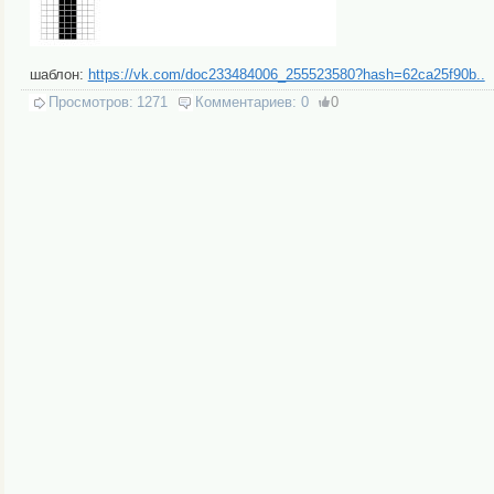
шаблон:
https://vk.com/doc233484006_255523580?hash=62ca25f90b..
Просмотров:
1271
Комментариев:
0
0